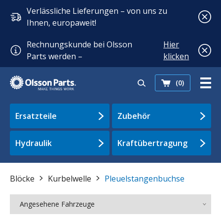
Verlässliche Lieferungen – von uns zu
Ihnen, europaweit!
Rechnungskunde bei Olsson
Hier
Parts werden –
klicken
(0)
Ersatzteile
Zubehör
Hydraulik
Kraftübertragung
Blöcke
Kurbelwelle
Pleuelstangenbuchse
Angesehene Fahrzeuge