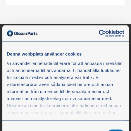
Denna webbplats använder cookies
Vi använder enhetsidentifierare för att anpassa innehållet
och annonserna till användarna, tillhandahålla funktioner
för sociala medier och analysera vår trafik. Vi
vidarebefordrar även sådana identifierare och annan
Olssons i Ellös
information från din enhet till de sociala medier och
annons- och analysföretag som vi samarbetar med.
Olssons i Ellös AB
Dessa kan i sin tur kombinera informationen med annan
Slätthultsvägen 12
information som du har tillhandahållit eller som de har
samlat in när du har använt deras tjänster.
SE-474 31 Ellös
Samtyckesval