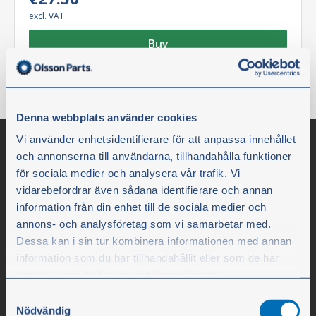
excl. VAT
Buy
Denna webbplats använder cookies
Vi använder enhetsidentifierare för att anpassa innehållet
och annonserna till användarna, tillhandahålla funktioner
för sociala medier och analysera vår trafik. Vi
vidarebefordrar även sådana identifierare och annan
information från din enhet till de sociala medier och
annons- och analysföretag som vi samarbetar med.
Dessa kan i sin tur kombinera informationen med annan
information som du har tillhandahållit eller som de har
Olssons i Ellös
samlat in när du har använt deras tjänster.
Samtyckesval
Olssons i Ellös AB
Du kan när som helst ändra ditt val. För att återkalla ditt
Nödvändig