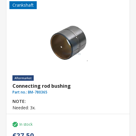
Crankshaft
Connecting rod bushing
Part no.:
BM-780365
NOTE:
Needed: 3x.
In stock
€27.50