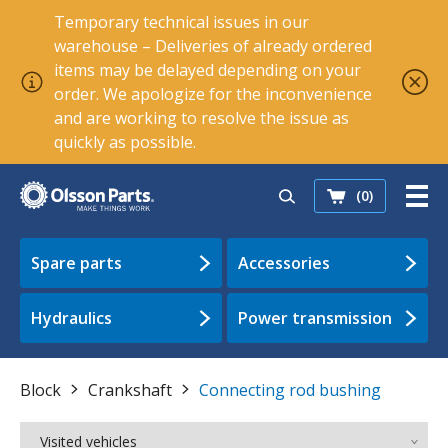
Temporary technical issues in our
warehouse – Deliveries of already ordered
items may be delayed depending on your
order. We apologize for the inconvenience
and are working to resolve the issue as
quickly as possible.
(0)
Spare parts
Accessories
Hydraulics
Power transmission
Block
Crankshaft
Connecting rod bushing
Visited vehicles