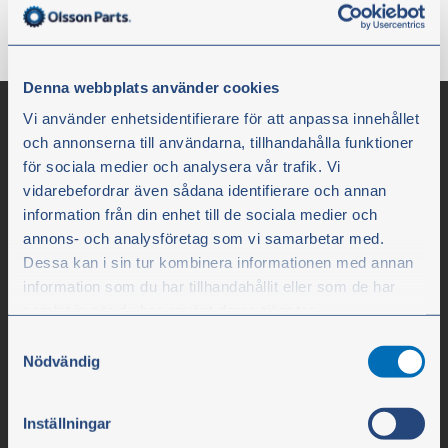
Denna webbplats använder cookies
Vi använder enhetsidentifierare för att anpassa innehållet
och annonserna till användarna, tillhandahålla funktioner
för sociala medier och analysera vår trafik. Vi
vidarebefordrar även sådana identifierare och annan
information från din enhet till de sociala medier och
annons- och analysföretag som vi samarbetar med.
Dessa kan i sin tur kombinera informationen med annan
information som du har tillhandahållit eller som de har
Olssons i Ellös
samlat in när du har använt deras tjänster.
Samtyckesval
Olssons i Ellös AB
Du kan när som helst ändra ditt val. För att återkalla ditt
Nödvändig
Slätthultsvägen 12
samtycke klickar du på ”Cookie-ikonen” längst ned till
vänster på webbplatsen.
SE-474 31 Ellös
Inställningar