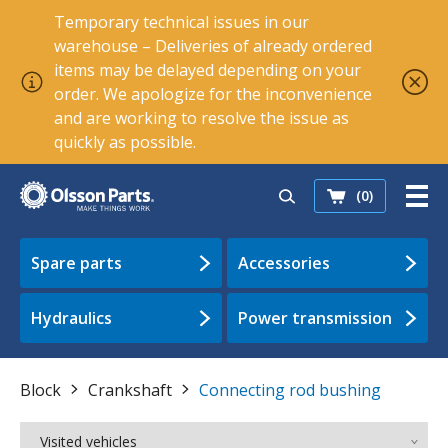
Temporary technical issues in our
warehouse – Deliveries of already ordered
items may be delayed depending on your
order. We apologize for the inconvenience
and are working to resolve the issue as
quickly as possible.
(0)
Spare parts
Accessories
Hydraulics
Power transmission
Block
Crankshaft
Connecting rod bushing
Visited vehicles