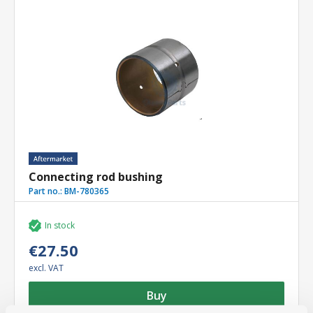
Connecting rod bushing
Part no.:
BM-780365
In stock
€27.50
excl. VAT
Buy