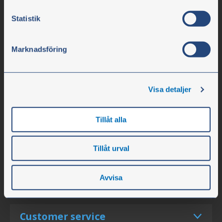
Tel. +46 304-75 10 70
Statistik
info@olssonparts.com
Corporate identity number 556617-0154
Marknadsföring
Company
Visa detaljer
Opening hours
Personnel
Tillåt alla
About the Company
Vacancies
Tillåt urval
News
Avvisa
Events
Customer service