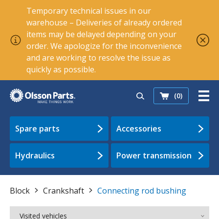
Temporary technical issues in our
warehouse – Deliveries of already ordered
items may be delayed depending on your
order. We apologize for the inconvenience
and are working to resolve the issue as
quickly as possible.
(0)
Spare parts
Accessories
Hydraulics
Power transmission
Block
Crankshaft
Connecting rod bushing
Visited vehicles