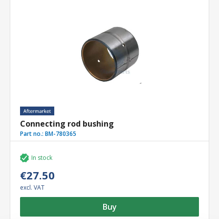
Connecting rod bushing
Part no.:
BM-780365
In stock
€27.50
excl. VAT
Buy