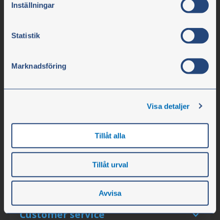
Inställningar
Tel. +46 304-75 10 70
info@olssonparts.com
Statistik
Corporate identity number 556617-0154
Marknadsföring
Company
Opening hours
Visa detaljer
Personnel
About the Company
Tillåt alla
Vacancies
News
Tillåt urval
Events
Avvisa
Customer service