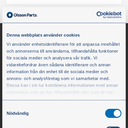
Denna webbplats använder cookies
Vi använder enhetsidentifierare för att anpassa innehållet
och annonserna till användarna, tillhandahålla funktioner
för sociala medier och analysera vår trafik. Vi
vidarebefordrar även sådana identifierare och annan
information från din enhet till de sociala medier och
annons- och analysföretag som vi samarbetar med.
Dessa kan i sin tur kombinera informationen med annan
Olssons i Ellös
information som du har tillhandahållit eller som de har
Olssons i Ellös AB
samlat in när du har använt deras tjänster.
Slätthultsvägen 12
Samtyckesval
Du kan när som helst ändra ditt val. För att återkalla ditt
Nödvändig
SE-474 31 Ellös
samtycke klickar du på ”Cookie-ikonen” längst ned till
vänster på webbplatsen.