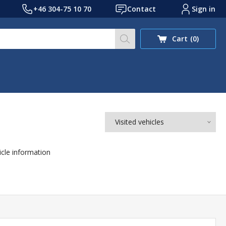
+46 304-75 10 70
Contact
Sign in
Search our site for prod
Cart
(0)
Visited vehicles
icle information