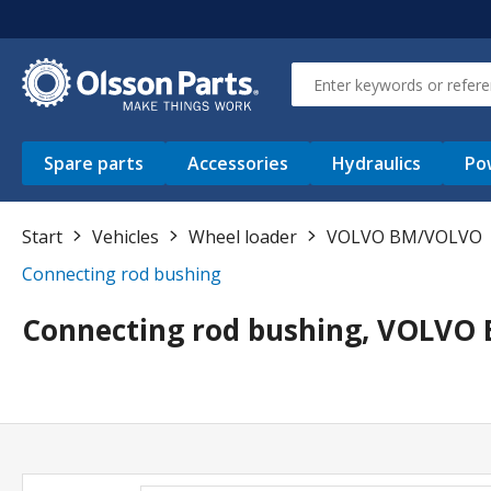
Spare parts
Accessories
Hydraulics
Po
Start
Vehicles
Wheel loader
VOLVO BM/VOLVO
Connecting rod bushing
Connecting rod bushing, VOLVO