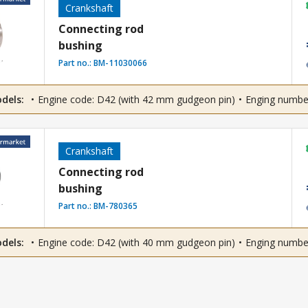
Crankshaft
Connecting rod
bushing
Part no.:
BM-11030066
odels:
Engine code: D42 (with 42 mm gudgeon pin)
Enging number
Crankshaft
Connecting rod
bushing
Part no.:
BM-780365
odels:
Engine code: D42 (with 40 mm gudgeon pin)
Enging number