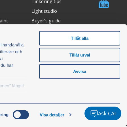
Tinkering tips
Light studio
aint
Buyer's guide
Tillåt alla
illhandahålla
ons
ifierare och
Tillåt urval
vi
 du har
Avvisa
konen” längst
Ask CAI
ring
Visa detaljer