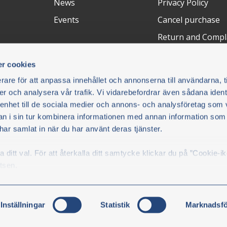
News
Privacy Policy
Events
Cancel purchase
Return and Compl
FAQ
r cookies
rare för att anpassa innehållet och annonserna till användarna, t
Method of
Shipping
Certificati
er och analysera vår trafik. Vi vidarebefordrar även sådana ident
payment
ter is
 enhet till de sociala medier och annons- och analysföretag som 
 you
 i sin tur kombinera informationen med annan information som
e har samlat in när du har använt deras tjänster.
 Parts
ditt val. För att återkalla ditt samtycke klickar du på ”Cookie-i
tsen.
kicka
Inställningar
Statistik
Marknadsfö