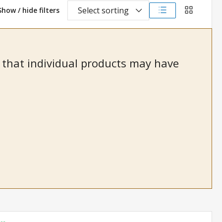
Select sorting
Show / hide filters
List view
Grid view
te that individual products may have