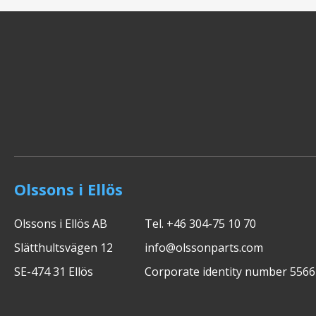
Olssons i Ellös
Olssons i Ellös AB
Tel. +46 304-75 10 70
Slätthultsvägen 12
info@olssonparts.com
SE-474 31 Ellös
Corporate identity number 556