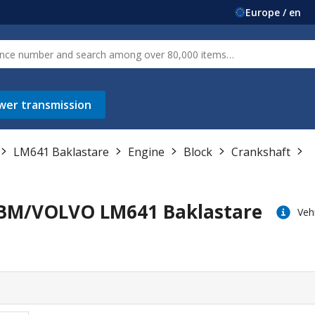
Europe / en
wer transmission
LM641 Baklastare
Engine
Block
Crankshaft
 BM/VOLVO LM641 Baklastare
Veh