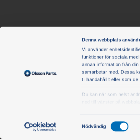
Denna webbplats använde
Vi använder enhetsidentifie
Newsletter
funktioner för sociala medi
Don't miss out - subscribe to our newsletter. The newslet
annan information från din
free of charge and you can single unsubscribe whenever
samarbetar med. Dessa kan
want.
tillhandahållit eller som d
I hereby approve and accept Olsson i Ellös AB/Olsson
Du kan när som helst ändra 
Privacy policy
.
ned till vänster på webbpla
S
Samtyckesval
Nödvändig