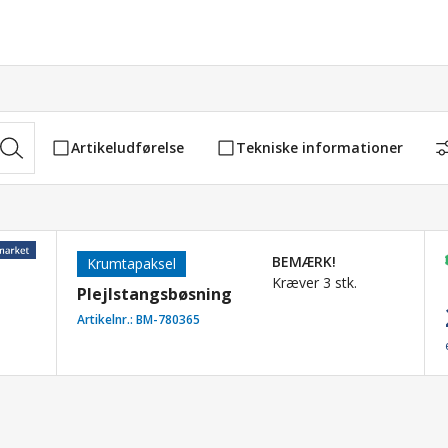
Artikeludførelse
Tekniske informationer
BEMÆRK!
Krumtapaksel
Kræver 3 stk.
Plejlstangsbøsning
Artikelnr.:
BM-780365