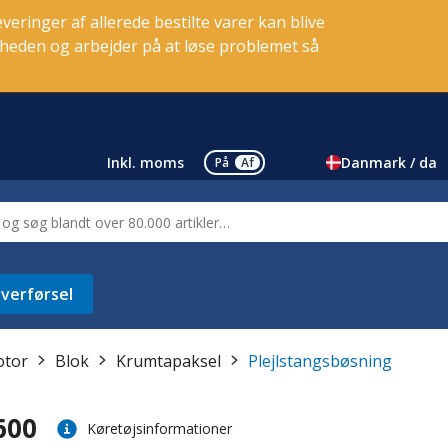
eringer af allerede bestilte varer kan blive
igheden og arbejder på at løse problemet så
Inkl. moms
Danmark / da
På
Af
verførsel
tor
Blok
Krumtapaksel
Plejlstangsbøsning
600
Køretøjsinformationer