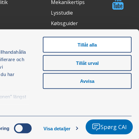
itik
Mekanikertips
Lysstudie
Købsguider
Tillåt alla
veringsmetode
Certifications
illhandahålla
ifierare och
Tillåt urval
vi
 du har
Avvisa
konen” längst
Spørg CAI
ring
Visa detaljer