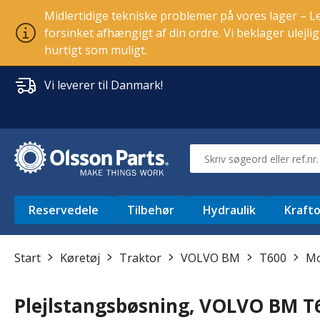
Midlertidige tekniske problemer på vores lager – Lev
forsinket afhængigt af din ordre. Vi beklager ulejl
hurtigt som muligt.
Vi leverer til Danmark!
Reservedele
Tilbehør
Hydraulik
Krafto
Start
Køretøj
Traktor
VOLVO BM
T600
Mo
Plejlstangsbøsning, VOLVO BM T