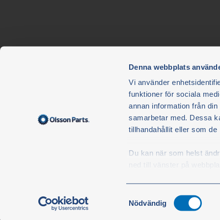
Denna webbplats använde
Nyhedsbrev
Vi använder enhetsidentifie
funktioner för sociala medi
Gå ikke glip af noget - tilmeld dig vores nyhedsbrev.
annan information från din
Nyhedsbrevet er gratis, og du kan enkelt afmelde dig, når 
samarbetar med. Dessa kan
Jeg godkender og accepterer hermed Olsson i Ellös A
tillhandahållit eller som d
Parts
Persondatapolitik
.
Du kan när som helst ändra 
S
ned till vänster på webbpla
Samtyckesval
Nödvändig