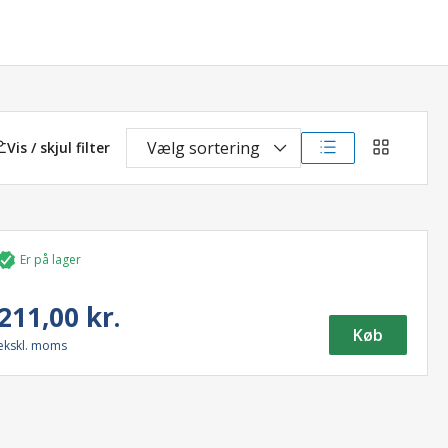
Vælg sortering
Vis / skjul filter
listevisning
gittervisni
Er på lager
211,00 kr.
Køb
ekskl. moms