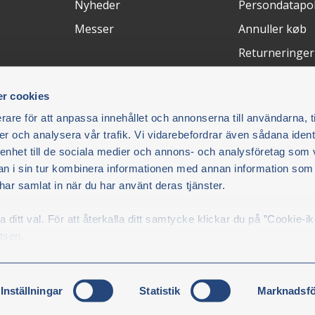
Nyheder
Persondatapol
Messer
Annuller køb
Returneringer
FAQ
r cookies
Betalingsløsninger
Le
rare för att anpassa innehållet och annonserna till användarna, t
er och analysera vår trafik. Vi vidarebefordrar även sådana ident
 enhet till de sociala medier och annons- och analysföretag som 
du vil.
 i sin tur kombinera informationen med annan information som
B/Olsson
e har samlat in när du har använt deras tjänster.
ditt val. För att återkalla ditt samtycke klickar du på ”Cookie-i
kicka
tsen.
Inställningar
Statistik
Marknadsfö
© Olsson Parts 2026. All Rights reserved.