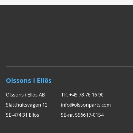
Olssons i Ellös
Olssons i Ellös AB
Tlf. +45 78 76 16 90
Slätthultsvägen 12
info@olssonparts.com
SE-474 31 Ellös
SE-nr. 556617-0154