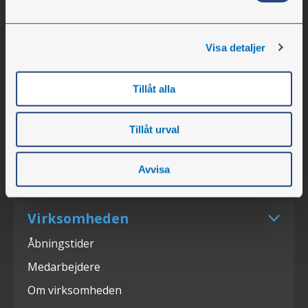
Olssons i Ellös
Olssons i Ellös AB
Visa detaljer
Slätthultsvägen 12
SE-474 31 Ellös
Tillåt alla
Tlf. +45 78 76 16 90
Tillåt urval
info@olssonparts.com
Avvisa
SE-nr. 556617-0154
Virksomheden
Åbningstider
Medarbejdere
Om virksomheden