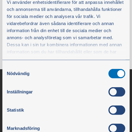
Vi använder enhetsidentifierare för att anpassa innehållet
Er på lager
och annonserna till användarna, tillhandahålla funktioner
för sociala medier och analysera vår trafik. Vi
47,00 kr.
vidarebefordrar även sådana identifierare och annan
ekskl. moms
information från din enhet till de sociala medier och
Køb
annons- och analysföretag som vi samarbetar med.
Dessa kan i sin tur kombinera informationen med annan
information som du har tillhandahållit eller som de har
samlat in när du har använt deras tjänster.
Samtyckesval
Du kan när som helst ändra ditt val. För att återkalla ditt
Nödvändig
samtycke klickar du på ”Cookie-ikonen” längst ned till
vänster på webbplatsen.
Inställningar
Statistik
Marknadsföring