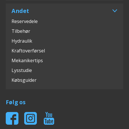
Andet
Reservedele
Tilbehør
Hydraulik
Kraftoverførsel
Mekanikertips
Lysstudie
Købsguider
Følg os