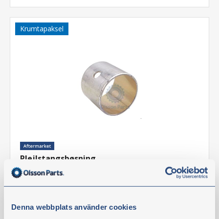
Krumtapaksel
Plejlstangsbøsning
Artikelnr.:
D-3371612
Tekniske informationer
BEMÆRK!
Til Ø 35 mm stempelbolt.
Denna webbplats använder cookies