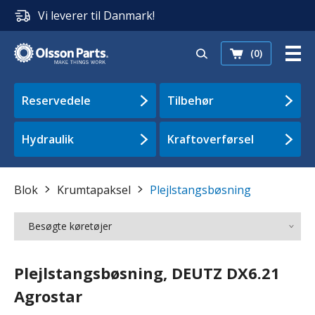
Vi leverer til Danmark!
(0)
Reservedele
Tilbehør
Hydraulik
Kraftoverførsel
Blok
Krumtapaksel
Plejlstangsbøsning
Besøgte køretøjer
Plejlstangsbøsning, DEUTZ DX6.21
Agrostar