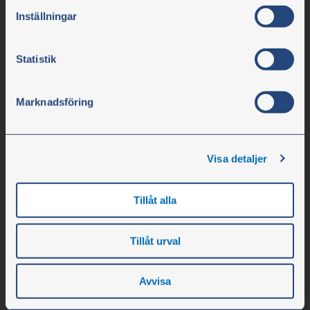
vänster på webbplatsen.
Inställningar
info@olssonparts.com
SE-nr. 556617-0154
Statistik
Virksomheden
Marknadsföring
Åbningstider
Medarbejdere
Visa detaljer
Om virksomheden
Ledige stillinger
Tillåt alla
Nyheder
Messer
Tillåt urval
Kundeservice
Avvisa
Kontakt os