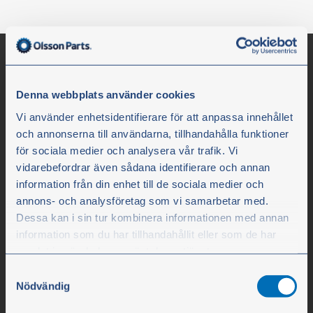
Denna webbplats använder cookies
Vi använder enhetsidentifierare för att anpassa innehållet
och annonserna till användarna, tillhandahålla funktioner
för sociala medier och analysera vår trafik. Vi
vidarebefordrar även sådana identifierare och annan
information från din enhet till de sociala medier och
Olssons i Ellös
annons- och analysföretag som vi samarbetar med.
Olssons i Ellös AB
Dessa kan i sin tur kombinera informationen med annan
information som du har tillhandahållit eller som de har
Slätthultsvägen 12
samlat in när du har använt deras tjänster.
SE-474 31 Ellös
Samtyckesval
Du kan när som helst ändra ditt val. För att återkalla ditt
Nödvändig
samtycke klickar du på ”Cookie-ikonen” längst ned till
Tlf. +45 78 76 16 90