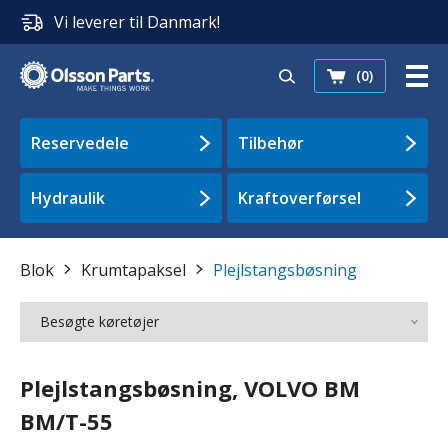
Vi leverer til Danmark!
(0)
Reservedele
Tilbehør
Hydraulik
Kraftoverførsel
Blok
Krumtapaksel
Plejlstangsbøsning
Besøgte køretøjer
Plejlstangsbøsning, VOLVO BM
BM/T-55