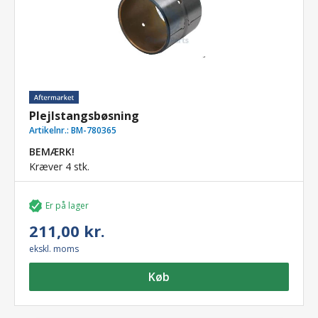
Plejlstangsbøsning
Artikelnr.:
BM-780365
BEMÆRK!
Kræver 4 stk.
Er på lager
211,00 kr.
ekskl. moms
Køb