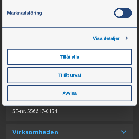
Marknadsföring
Olssons i Ellös
Visa detaljer
Olssons i Ellös AB
Tillåt alla
Slätthultsvägen 12
SE-474 31 Ellös
Tillåt urval
Tlf. +45 78 76 16 90
Avvisa
info@olssonparts.com
SE-nr. 556617-0154
Virksomheden