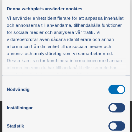
Artikelnr.:
D-3371612
Denna webbplats använder cookies
Tekniske informationer
BEMÆRK!
Vi använder enhetsidentifierare för att anpassa innehållet
Til Ø 35 mm stempelbolt.
och annonserna till användarna, tillhandahålla funktioner
för sociala medier och analysera vår trafik. Vi
vidarebefordrar även sådana identifierare och annan
Er på lager
information från din enhet till de sociala medier och
47,00 kr.
annons- och analysföretag som vi samarbetar med.
ekskl. moms
Dessa kan i sin tur kombinera informationen med annan
information som du har tillhandahållit eller som de har
Køb
samlat in när du har använt deras tjänster.
Samtyckesval
Du kan när som helst ändra ditt val. För att återkalla ditt
Nödvändig
samtycke klickar du på ”Cookie-ikonen” längst ned till
vänster på webbplatsen.
Inställningar
Statistik