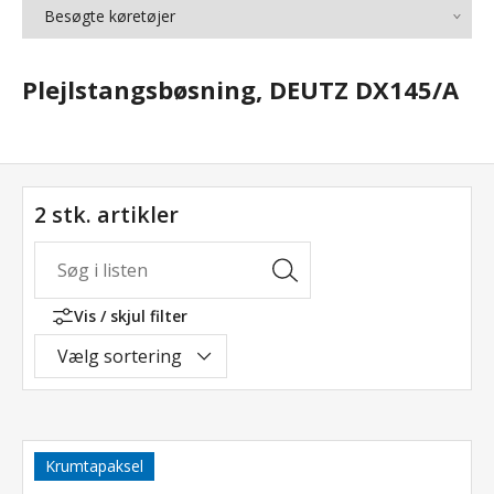
Besøgte køretøjer
Plejlstangsbøsning, DEUTZ DX145/A
2 stk. artikler
Vis / skjul filter
Vælg sortering
Krumtapaksel