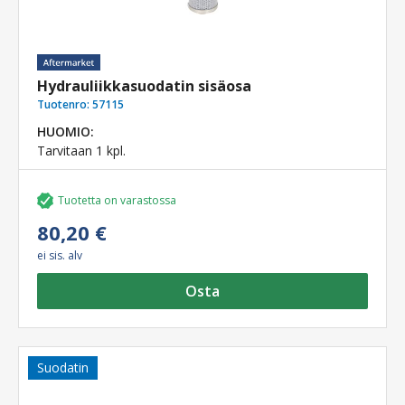
Hydrauliikkasuodatin sisäosa
Tuotenro:
57115
HUOMIO:
Tarvitaan 1 kpl.
Tuotetta on varastossa
80,20 €
ei sis. alv
Osta
Suodatin