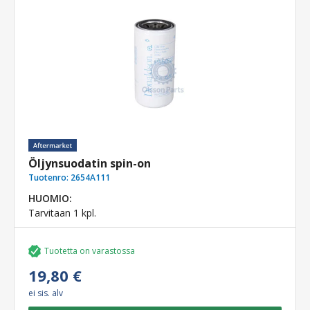
Öljynsuodatin spin-on
Tuotenro:
2654A111
HUOMIO:
Tarvitaan 1 kpl.
Tuotetta on varastossa
19,80 €
ei sis. alv