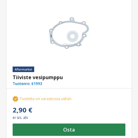
Tiiviste vesipumppu
Tuotenro:
61993
Tuotetta on varastossa vähän
2,90 €
ei sis. alv
Osta