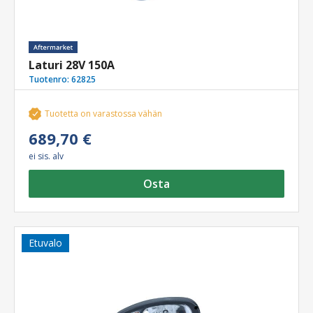
Laturi 28V 150A
Tuotenro:
62825
Tuotetta on varastossa vähän
689,70 €
ei sis. alv
Osta
Etuvalo