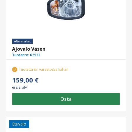
Ajovalo Vasen
Tuotenro:
62533
Tuotetta on varastossa vähän
159,00 €
ei sis. alv
Osta
Etuvalo