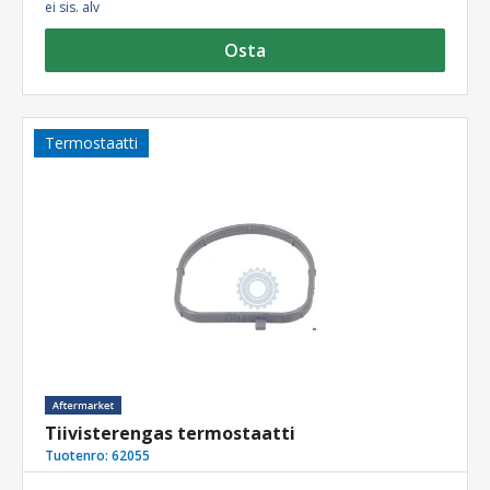
ei sis. alv
Osta
Termostaatti
Tiivisterengas termostaatti
Tuotenro:
62055