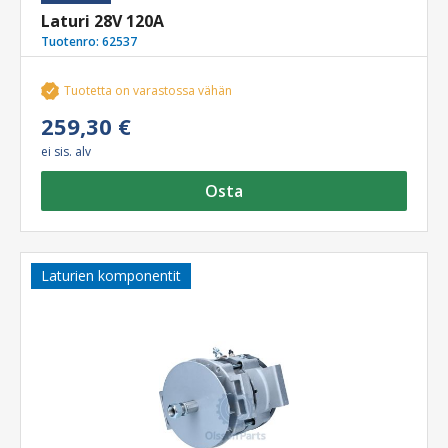
Laturi 28V 120A
Tuotenro:
62537
Tuotetta on varastossa vähän
259,30 €
ei sis. alv
Osta
Laturien komponentit