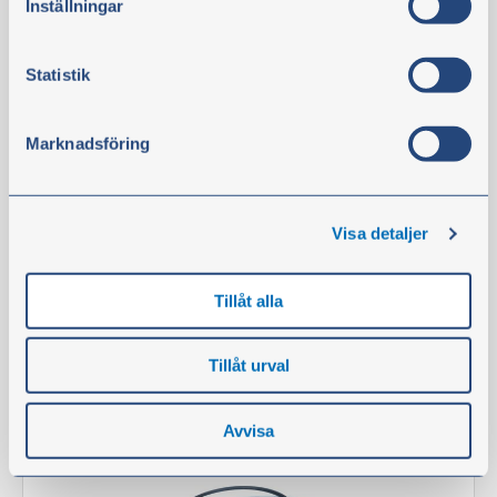
Inställningar
Ohjaamon suodatin
Tuotenro:
57118
Statistik
HUOMIO:
Tarvitaan 1 kpl.
Marknadsföring
Tuotetta on varastossa
27,10 €
Visa detaljer
ei sis. alv
Osta
Tillåt alla
Tillåt urval
Suodattimeen liittyvät tiivisteet
Avvisa