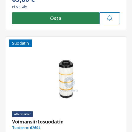
ei sis. alv
Osta
Suodatin
Voimansiirtosuodatin
Tuotenro:
62604