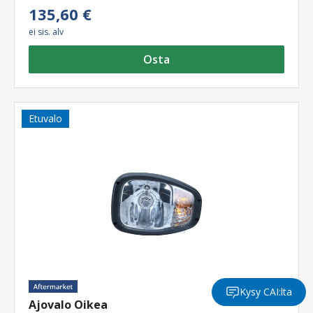
135,60 €
ei sis. alv
Osta
Etuvalo
Kysy CAI:lta
Ajovalo Oikea