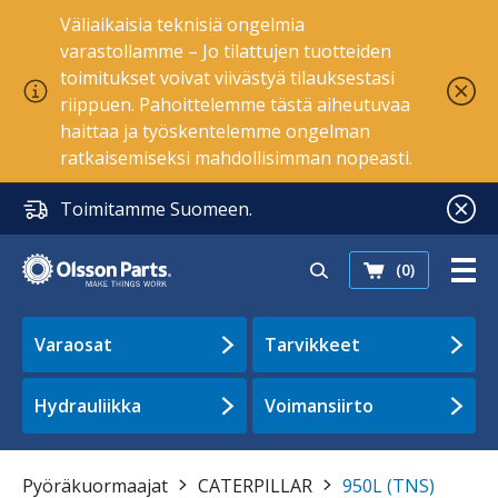
Väliaikaisia teknisiä ongelmia
varastollamme – Jo tilattujen tuotteiden
toimitukset voivat viivästyä tilauksestasi
riippuen. Pahoittelemme tästä aiheutuvaa
haittaa ja työskentelemme ongelman
ratkaisemiseksi mahdollisimman nopeasti.
Toimitamme Suomeen.
(0)
Varaosat
Tarvikkeet
Hydrauliikka
Voimansiirto
Pyöräkuormaajat
CATERPILLAR
950L (TNS)