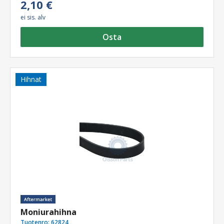
2,10 €
ei sis. alv
Osta
Hihnat
Moniurahihna
Tuotenro:
62824