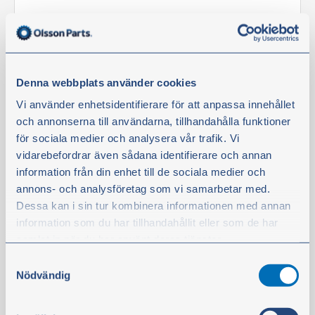
Tilapäisesti loppu. Jälleen varastossa 2–3 viikon sisällä.
71,50 €
ei sis. alv
Denna webbplats använder cookies
Osta
Vi använder enhetsidentifierare för att anpassa innehållet
och annonserna till användarna, tillhandahålla funktioner
för sociala medier och analysera vår trafik. Vi
Suodatin
vidarebefordrar även sådana identifierare och annan
information från din enhet till de sociala medier och
annons- och analysföretag som vi samarbetar med.
Dessa kan i sin tur kombinera informationen med annan
information som du har tillhandahållit eller som de har
samlat in när du har använt deras tjänster.
Samtyckesval
Du kan när som helst ändra ditt val. För att återkalla ditt
Nödvändig
samtycke klickar du på ”Cookie-ikonen” längst ned till
vänster på webbplatsen.