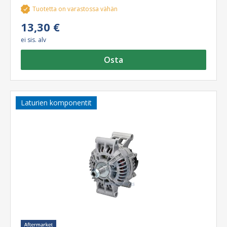
Tuotetta on varastossa vähän
13,30 €
ei sis. alv
Osta
Laturien komponentit