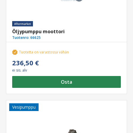
Öljypumppu moottori
Tuotenro:
66625
Tuotetta on varastossa vähän
236,50 €
ei sis. alv
Osta
Vesipumppu