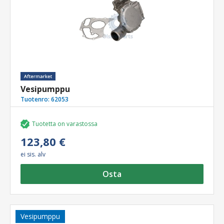
Vesipumppu
Tuotenro:
62053
Tuotetta on varastossa
123,80 €
ei sis. alv
Osta
Vesipumppu