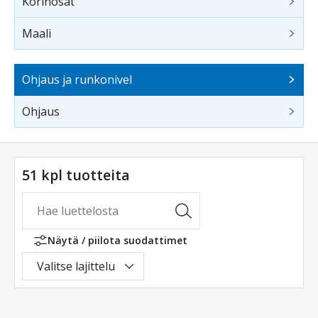
Korinosat
Maali
Ohjaus ja runkonivel
Ohjaus
51 kpl tuotteita
Näytä / piilota suodattimet
Valitse lajittelu