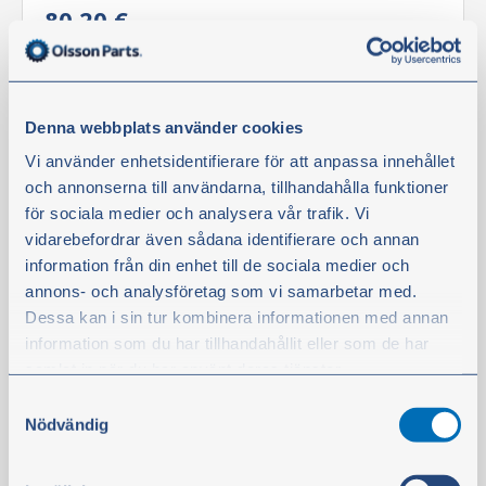
80,20 €
ei sis. alv
Osta
Denna webbplats använder cookies
Vi använder enhetsidentifierare för att anpassa innehållet
Suodatin
och annonserna till användarna, tillhandahålla funktioner
för sociala medier och analysera vår trafik. Vi
vidarebefordrar även sådana identifierare och annan
information från din enhet till de sociala medier och
annons- och analysföretag som vi samarbetar med.
Dessa kan i sin tur kombinera informationen med annan
information som du har tillhandahållit eller som de har
samlat in när du har använt deras tjänster.
Samtyckesval
Du kan när som helst ändra ditt val. För att återkalla ditt
Nödvändig
samtycke klickar du på ”Cookie-ikonen” längst ned till
Hydrauliikkasuodatin
vänster på webbplatsen.