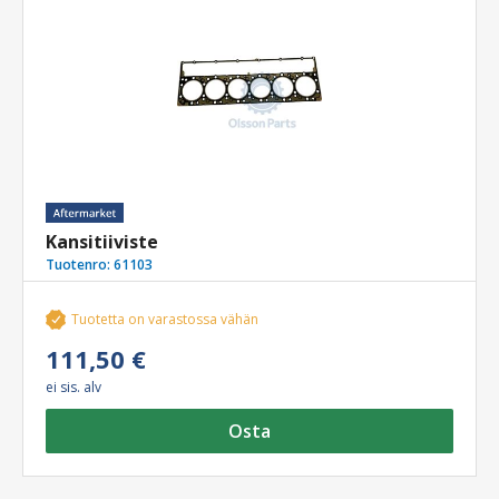
Kansitiiviste
Tuotenro:
61103
Tuotetta on varastossa vähän
111,50 €
ei sis. alv
Osta