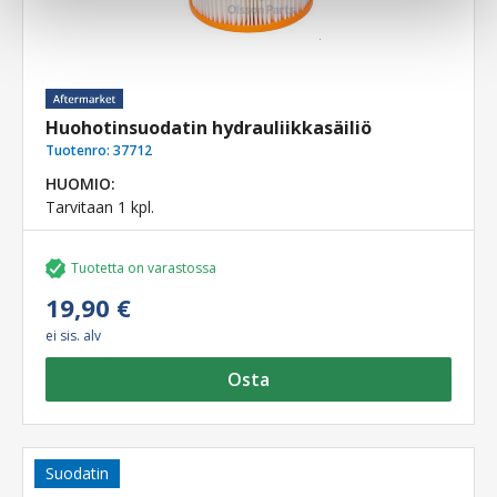
Huohotinsuodatin hydrauliikkasäiliö
Tuotenro:
37712
HUOMIO:
Tarvitaan 1 kpl.
Tuotetta on varastossa
19,90 €
ei sis. alv
Osta
Suodatin