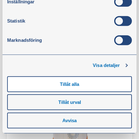
Inställningar
Tuotenro:
57116
HUOMIO:
Tarvitaan 1 kpl.
Statistik
Tuotetta on varastossa
Marknadsföring
115,10 €
ei sis. alv
Osta
Visa detaljer
Tillåt alla
Suodatin
Tillåt urval
Avvisa