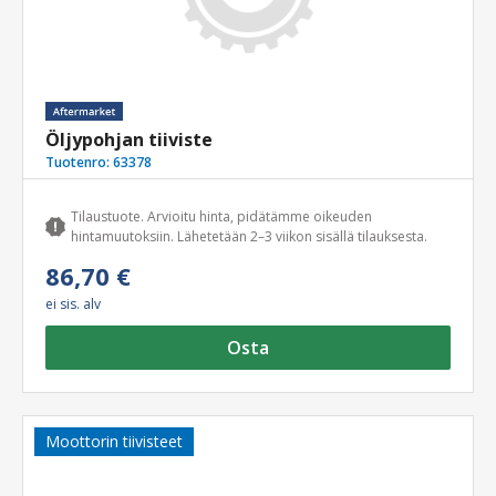
Öljypohjan tiiviste
Tuotenro:
63378
Tilaustuote. Arvioitu hinta, pidätämme oikeuden
hintamuutoksiin. Lähetetään 2–3 viikon sisällä tilauksesta.
86,70 €
ei sis. alv
Osta
Moottorin tiivisteet