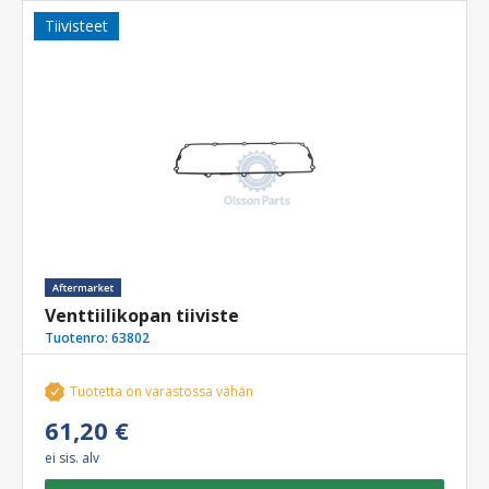
Tiivisteet
Venttiilikopan tiiviste
Tuotenro:
63802
Tuotetta on varastossa vähän
61,20 €
ei sis. alv