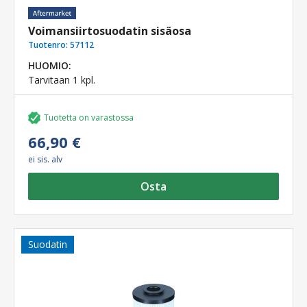
Voimansiirtosuodatin sisäosa
Tuotenro:
57112
HUOMIO:
Tarvitaan 1 kpl.
Tuotetta on varastossa
66,90 €
ei sis. alv
Osta
Suodatin