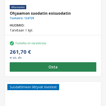
Ohjaamon suodatin esisuodatin
Tuotenro:
124729
HUOMIO:
Tarvitaan 1 kpl.
Tuotetta on varastossa
261,70 €
ei sis. alv
Osta
Suodattimeen liittyvät tiivisteet