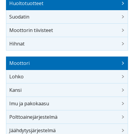
Huoltotuotteet
Suodatin
Moottorin tiivisteet
Hihnat
Moottori
Lohko
Kansi
Imu ja pakokaasu
Polttoainejärjestelmä
Jäähdytysjärjestelmä