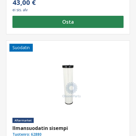
43,00 €
ei sis. alv
Osta
Suodatin
Ilmansuodatin sisempi
Tuotenro:
62880