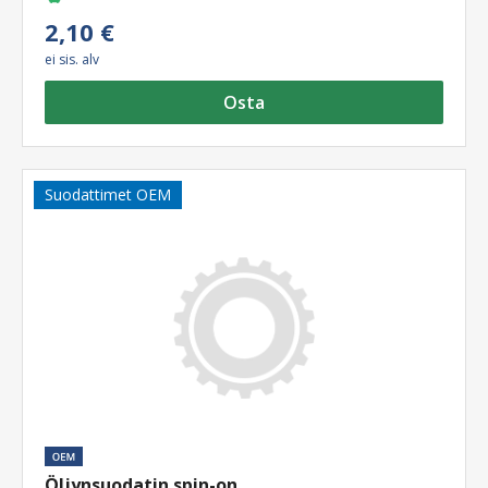
2,10 €
ei sis. alv
Osta
Suodattimet OEM
Öljynsuodatin spin-on