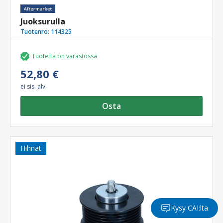
Juoksurulla
Tuotenro:
114325
Tuotetta on varastossa
52,80 €
ei sis. alv
Osta
Hihnat
Kysy CAI:lta