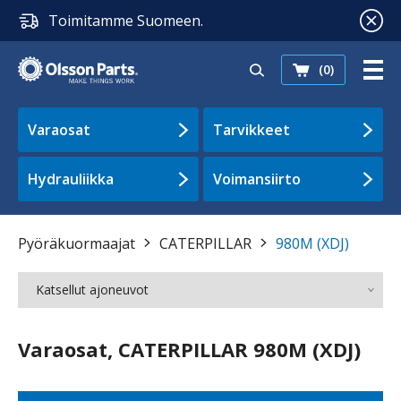
Toimitamme Suomeen.
(0)
Varaosat
Tarvikkeet
Hydrauliikka
Voimansiirto
Pyöräkuormaajat
CATERPILLAR
980M (XDJ)
Katsellut ajoneuvot
Varaosat, CATERPILLAR 980M (XDJ)