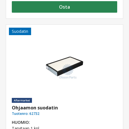
Osta
Suodatin
Ohjaamon suodatin
Tuotenro:
62732
HUOMIO:
Tarvitaan 1 kpl.