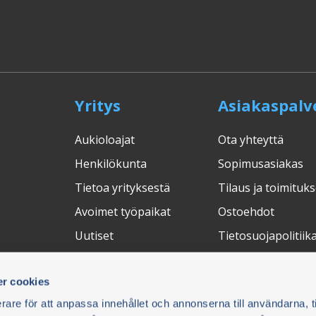
Yritys
Asiakaspalv
Aukioloajat
Ota yhteyttä
Henkilökunta
Sopimusasiakas
Tietoa yrityksestä
Tilaus ja toimituks
Avoimet työpaikat
Ostoehdot
Uutiset
Tietosuojapolitiik
Messut
Peruuta ostos
r cookies
Palautukset
rare för att anpassa innehållet och annonserna till användarna, t
FAQ