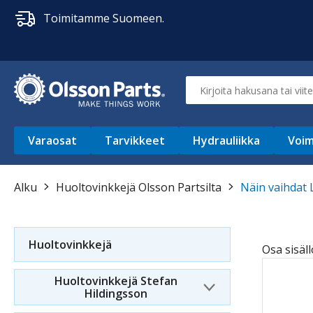
Toimitamme Suomeen.
Varaosat
Tarvikkeet
Hydrauliikka
Voim
Alku
Huoltovinkkejä Olsson Partsilta
Näin vaihdat 
Huoltovinkkejä
Osa sisäll
Huoltovinkkejä Stefan
Hildingsson