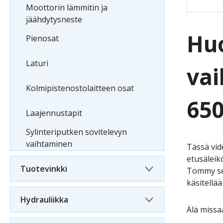
Moottorin lämmitin ja
jäähdytysneste
Huo
Pienosat
Laturi
vai
Kolmipistenostolaitteen osat
650
Laajennustapit
Sylinteriputken sovitelevyn
vaihtaminen
Tässä vid
etusäleik
Tuotevinkki
Tommy sel
käsitellä
Hydrauliikka
Älä miss