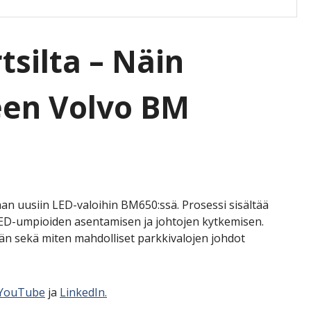
tsilta – Näin
een Volvo BM
n uusiin LED-valoihin BM650:ssä. Prosessi sisältää
LED-umpioiden asentamisen ja johtojen kytkemisen.
än sekä miten mahdolliset parkkivalojen johdot
YouTube
ja
LinkedIn.