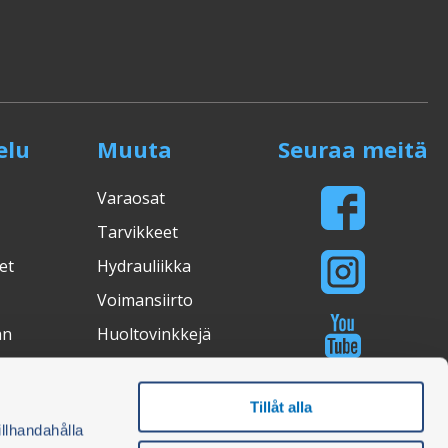
elu
Muuta
Seuraa meitä
Varaosat
Tarvikkeet
et
Hydrauliikka
Voimansiirto
an
Huoltovinkkejä
Valostudio
Ostosopas
Tillåt alla
illhandahålla