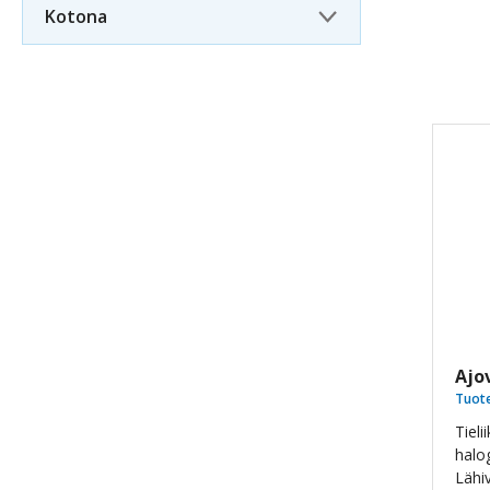
Kotona
Ajo
Tuot
Tiel
halo
Lähi