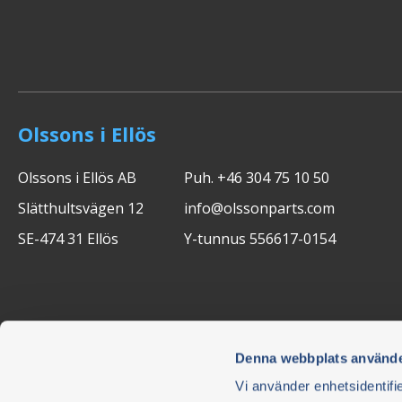
Olssons i Ellös
Olssons i Ellös AB
Puh. +46 304 75 10 50
Slätthultsvägen 12
info@olssonparts.com
SE-474 31 Ellös
Y-tunnus 556617-0154
Denna webbplats använde
Vi använder enhetsidentifie