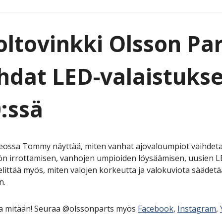
ltovinkki Olsson Par
hdat LED-valaistuks
:ssä
eossa Tommy näyttää, miten vanhat ajovaloumpiot vaihdetaa
ön irrottamisen, vanhojen umpioiden löysäämisen, uusien 
ittää myös, miten valojen korkeutta ja valokuviota säädetä
än.
aa mitään! Seuraa @olssonparts myös
Facebook
,
Instagram
,