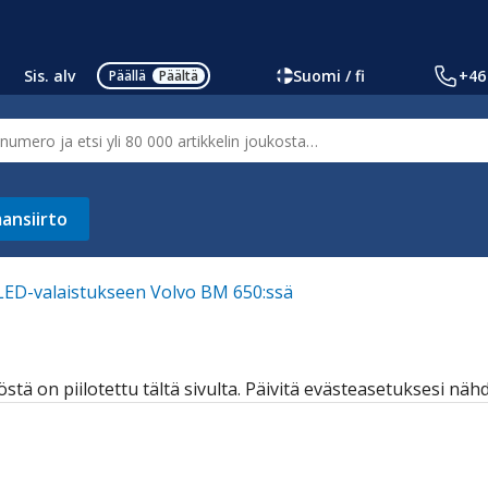
Sis. alv
Suomi / fi
+46
Päällä
Päältä
ansiirto
LED-valaistukseen Volvo BM 650:ssä
östä on piilotettu tältä sivulta. Päivitä evästeasetuksesi näh