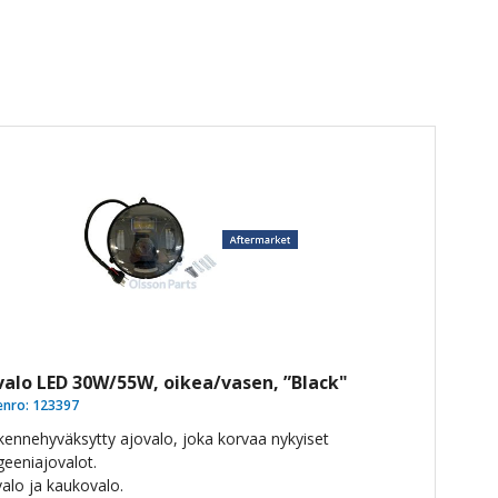
valo LED 30W/55W, oikea/vasen, ”Black"
enro:
123397
iikennehyväksytty ajovalo, joka korvaa nykyiset
geeniajovalot.
valo ja kaukovalo.