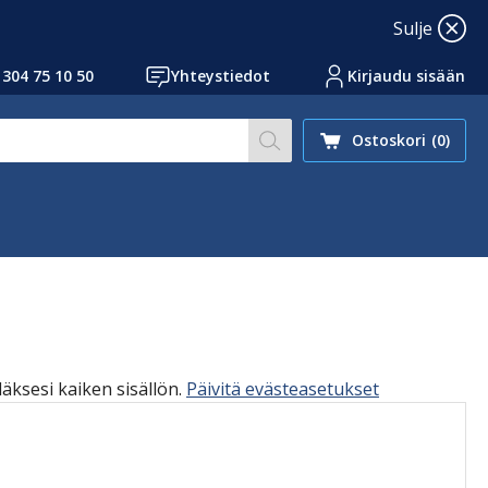
Sulje
 304 75 10 50
Yhteystiedot
Kirjaudu sisään
Hae sivustoltamme artikk
Ostoskori
(0)
däksesi kaiken sisällön.
Päivitä evästeasetukset