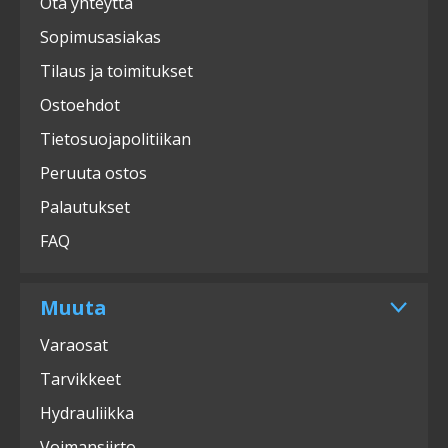
Ota yhteyttä
Sopimusasiakas
Tilaus ja toimitukset
Ostoehdot
Tietosuojapolitiikan
Peruuta ostos
Palautukset
FAQ
Muuta
Varaosat
Tarvikkeet
Hydrauliikka
Voimansiirto