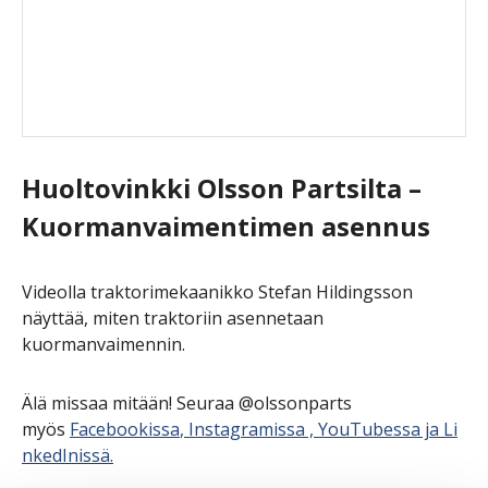
Huoltovinkki Olsson Partsilta –
Kuormanvaimentimen asennus
Videolla traktorimekaanikko Stefan Hildingsson
näyttää, miten traktoriin asennetaan
kuormanvaimennin.
Älä missaa mitään! Seuraa @olssonparts
myös
Facebookissa
,
Instagramissa
,
YouTubessa
ja
Li
nkedInissä.