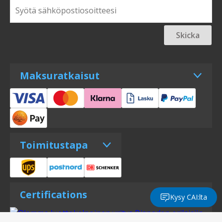
Skicka
Maksuratkaisut
Toimitustapa
Certifications
Kysy CAI:lta