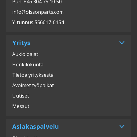
Puh. +46 304 75 10 50
info@olssonparts.com
Y-tunnus 556617-0154
Yritys
Aukioloajat
Henkilökunta
Tietoa yrityksestä
Avoimet työpaikat
Uutiset
Messut
Asiakaspalvelu