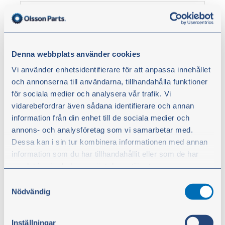
Denna webbplats använder cookies
Vi använder enhetsidentifierare för att anpassa innehållet
och annonserna till användarna, tillhandahålla funktioner
för sociala medier och analysera vår trafik. Vi
vidarebefordrar även sådana identifierare och annan
Kuormanvaimennin
information från din enhet till de sociala medier och
annons- och analysföretag som vi samarbetar med.
Kuormanvaimennin pienten ja keskisuurien
Dessa kan i sin tur kombinera informationen med annan
pyöräkuormaajien kuormauslaitteisiin tai
information som du har tillhandahållit eller som de har
traktoreiden etukuormaajiin.
Saatavana useita kokoja koneen koon ja
samlat in när du har använt deras tjänster.
kuormauskapasiteetin mukaan, sekä 12 V:n että
Samtyckesval
24 V:n versioina.
Du kan när som helst ändra ditt val. För att återkalla ditt
Nödvändig
Alkaen
Kaikissa malleissa on sähköinen ja manuaalinen
samtycke klickar du på ”Cookie-ikonen” längst ned till
771,80 €
sammutustoiminto. Esiladatut akut, 20 tai 40
vänster på webbplatsen.
baaria.
ei sis. alv
Inställningar