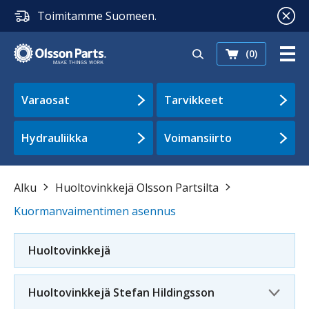
Toimitamme Suomeen.
(0)
Varaosat
Tarvikkeet
Hydrauliikka
Voimansiirto
Alku
Huoltovinkkejä Olsson Partsilta
Kuormanvaimentimen asennus
Huoltovinkkejä
Huoltovinkkejä Stefan Hildingsson