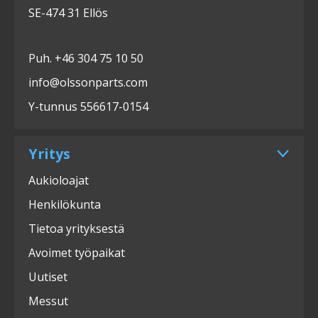
SE-474 31 Ellös
Puh. +46 304 75 10 50
info@olssonparts.com
Y-tunnus 556617-0154
Yritys
Aukioloajat
Henkilökunta
Tietoa yrityksestä
Avoimet työpaikat
Uutiset
Messut