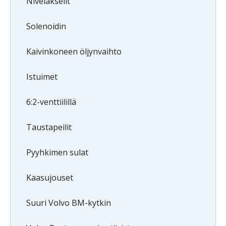
Nivelakselit
Solenoidin
Kaivinkoneen öljynvaihto
Istuimet
6:2-venttiilillä
Taustapeilit
Pyyhkimen sulat
Kaasujouset
Suuri Volvo BM-kytkin