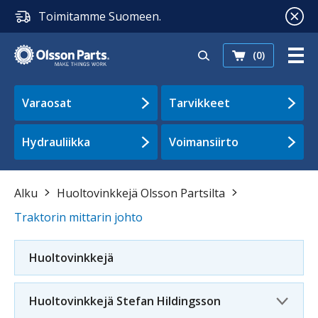
Toimitamme Suomeen.
(0)
Varaosat
Tarvikkeet
Hydrauliikka
Voimansiirto
Alku
Huoltovinkkejä Olsson Partsilta
Traktorin mittarin johto
Huoltovinkkejä
Huoltovinkkejä Stefan Hildingsson