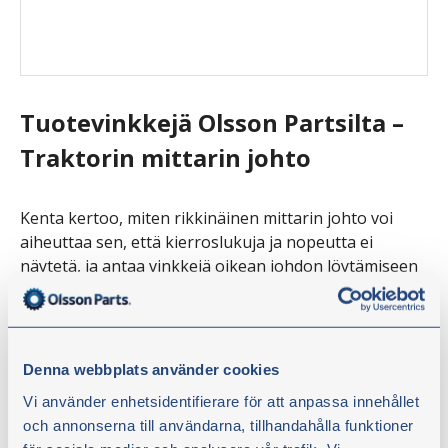
Tuotevinkkejä Olsson Partsilta –
Traktorin mittarin johto
Kenta kertoo, miten rikkinäinen mittarin johto voi
aiheuttaa sen, että kierroslukuja ja nopeutta ei
näytetä, ja antaa vinkkejä oikean johdon löytämiseen
verkkokaupastamme.
Älä missaa mitään! Seuraa @olssonparts
myös
Facebook
,
Instagram
,
YouTube
ja
LinkedIn.
Denna webbplats använder cookies
Vi använder enhetsidentifierare för att anpassa innehållet
och annonserna till användarna, tillhandahålla funktioner