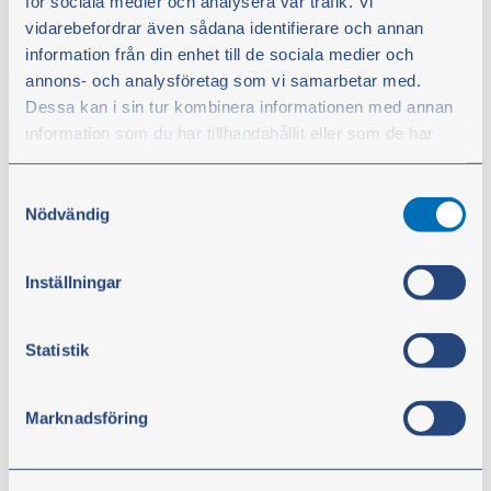
för sociala medier och analysera vår trafik. Vi
vidarebefordrar även sådana identifierare och annan
information från din enhet till de sociala medier och
annons- och analysföretag som vi samarbetar med.
Dessa kan i sin tur kombinera informationen med annan
information som du har tillhandahållit eller som de har
samlat in när du har använt deras tjänster.
Samtyckesval
Du kan när som helst ändra ditt val. För att återkalla ditt
Nödvändig
samtycke klickar du på ”Cookie-ikonen” längst ned till
Traktorin mittarin johto
vänster på webbplatsen.
Inställningar
Tuotenro:
890232
Statistik
14,00 €
ei sis. alv
Marknadsföring
Osta