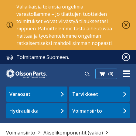
Väliaikaisia teknisiä ongelmia
varastollamme – Jo tilattujen tuotteiden
toimitukset voivat viivästyä tilauksestasi
riippuen. Pahoittelemme tästä aiheutuvaa
haittaa ja työskentelemme ongelman
ratkaisemiseksi mahdollisimman nopeasti.
Toimitamme Suomeen.
(0)
Varaosat
Tarvikkeet
Hydrauliikka
Voimansiirto
Voimansiirto
Akselikomponentit (vakio)