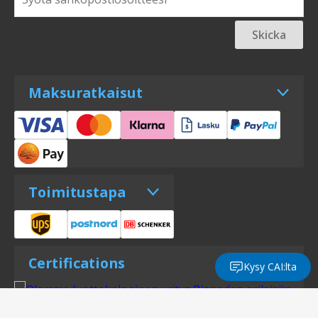
Skicka
Maksuratkaisut
Toimitustapa
Certifications
Kysy CAI:lta