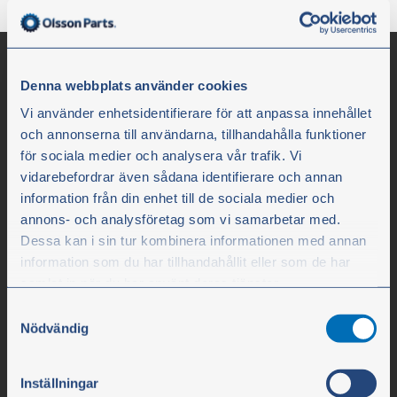
Denna webbplats använder cookies
Vi använder enhetsidentifierare för att anpassa innehållet
och annonserna till användarna, tillhandahålla funktioner
för sociala medier och analysera vår trafik. Vi
vidarebefordrar även sådana identifierare och annan
information från din enhet till de sociala medier och
annons- och analysföretag som vi samarbetar med.
Olssons i Ellös
Dessa kan i sin tur kombinera informationen med annan
information som du har tillhandahållit eller som de har
Olssons i Ellös AB
samlat in när du har använt deras tjänster.
Slätthultsvägen 12
Samtyckesval
SE-474 31 Ellös
Du kan när som helst ändra ditt val. För att återkalla ditt
Nödvändig
samtycke klickar du på ”Cookie-ikonen” längst ned till
vänster på webbplatsen.
Puh. +46 304 75 10 50
Inställningar