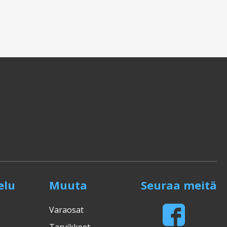
elu
Muuta
Seuraa meitä
Varaosat