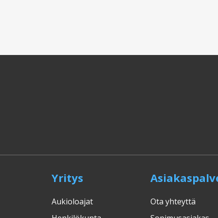
Yritys
Asiakaspalv
Aukioloajat
Ota yhteyttä