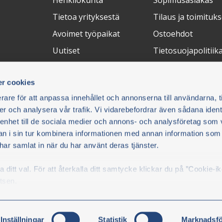
Henkilökunta
Sopimusasiakas
Tietoa yrityksestä
Tilaus ja toimituks
Avoimet työpaikat
Ostoehdot
Uutiset
Tietosuojapolitiik
Messut
Peruuta ostos
r cookies
Palautukset
rare för att anpassa innehållet och annonserna till användarna, t
FAQ
er och analysera vår trafik. Vi vidarebefordrar även sådana ident
 enhet till de sociala medier och annons- och analysföretag som 
Maksuratkaisut
Toimitustapa
C
 i sin tur kombinera informationen med annan information som
e har samlat in när du har använt deras tjänster.
on ja
ditt val. För att återkalla ditt samtycke klickar du på ”Cookie-i
Parts
tsen.
kicka
Inställningar
Statistik
Marknadsfö