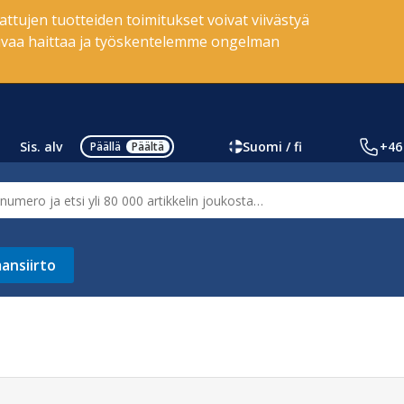
lattujen tuotteiden toimitukset voivat viivästyä
tuvaa haittaa ja työskentelemme ongelman
Sis. alv
Suomi / fi
+46
Päällä
Päältä
ansiirto