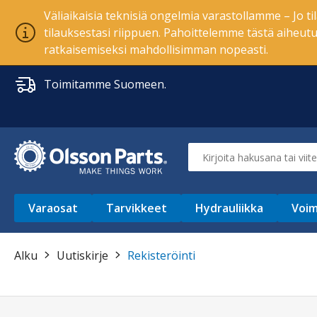
Väliaikaisia teknisiä ongelmia varastollamme – Jo ti
tilauksestasi riippuen. Pahoittelemme tästä aiheu
ratkaisemiseksi mahdollisimman nopeasti.
Toimitamme Suomeen.
Varaosat
Tarvikkeet
Hydrauliikka
Voim
Alku
Uutiskirje
Rekisteröinti