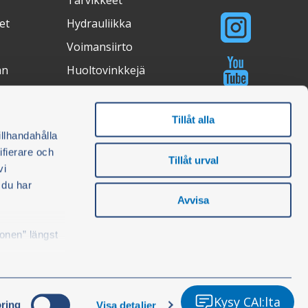
Tarvikkeet
et
Hydrauliikka
Voimansiirto
an
Huoltovinkkejä
Valostudio
Ostosopas
Tillåt alla
illhandahålla
ifierare och
Tillåt urval
vi
ertifications
 du har
Avvisa
konen” längst
Kysy CAI:lta
ring
Visa detaljer