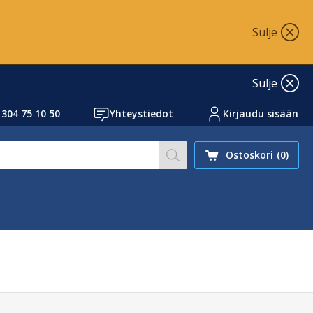
Sulje
Sulje
 304 75 10 50
Yhteystiedot
Kirjaudu sisään
Hae sivustoltamme artikk
Ostoskori
(0)