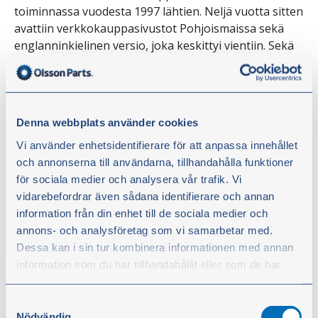
toiminnassa vuodesta 1997 lähtien. Neljä vuotta sitten
avattiin verkkokauppasivustot Pohjoismaissa sekä
englanninkielinen versio, joka keskittyi vientiin. Sekä
käyttöliittymä että ulkonäkö ovat muuttuneet
muutaman kerran, mutta tämä on ensimmäinen
todella iso muutos, jonka olemme tehneet vuoden
2006 jälkeen. Nyt vaihdamme käyttöympäristöä
Denna webbplats använder cookies
kokonaan, toimitusjohtaja Olle Olsson toteaa ja
Vi använder enhetsidentifierare för att anpassa innehållet
selittää, että uusi sivusto on rakennettu Ruotsissa
och annonserna till användarna, tillhandahålla funktioner
kehitetyssä Episerver CMS-
för sociala medier och analysera vår trafik. Vi
verkkojulkaisujärjestelmässä:
vidarebefordrar även sådana identifierare och annan
information från din enhet till de sociala medier och
— Sen ansiosta saamme vakaan ja turvallisen
annons- och analysföretag som vi samarbetar med.
verkkosivuston sekä entistä nopeamman viestinnän
Dessa kan i sin tur kombinera informationen med annan
liiketoimintajärjestelmän ja verkon välillä. Tämä
information som du har tillhandahållit eller som de har
puolestaan tarjoaa asiakkaalle yksinkertaistetun ja
samlat in när du har använt deras tjänster.
sujuvan tilausprosessin. Lisäksi saamme paremmat
Samtyckesval
mahdollisuudet jatkokehitykseen olematta
Du kan när som helst ändra ditt val. För att återkalla ditt
Nödvändig