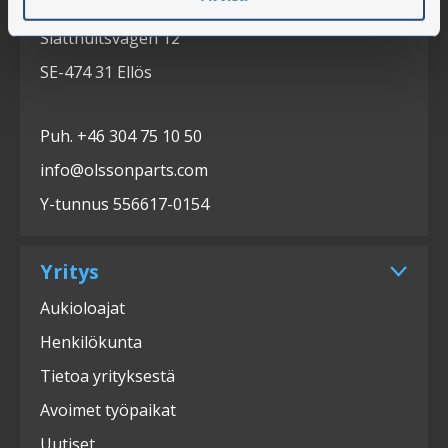
Olssons i Ellös AB
Slätthultsvägen 12
SE-474 31 Ellös
Puh. +46 304 75 10 50
info@olssonparts.com
Y-tunnus 556617-0154
Yritys
Aukioloajat
Henkilökunta
Tietoa yrityksestä
Avoimet työpaikat
Uutiset