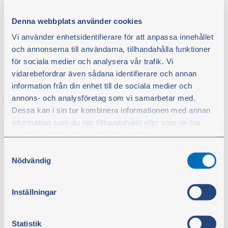
voivat luottaa meihin riippumatta siitä, mitä muualla
Denna webbplats använder cookies
maailmassa tapahtuu.
Vi använder enhetsidentifierare för att anpassa innehållet
och annonserna till användarna, tillhandahålla funktioner
Eurooppalaista laatua – paikallisia tuotteita saa
för sociala medier och analysera vår trafik. Vi
muualtakin kuin ruokakaupasta
vidarebefordrar även sådana identifierare och annan
Olsson Parts on erikoistunut traktoreiden ja
information från din enhet till de sociala medier och
työkoneiden varaosiin ja varusteisiin. Toiminta
annons- och analysföretag som vi samarbetar med.
perustuu ruotsalaisiin arvoihin, kuten
Dessa kan i sin tur kombinera informationen med annan
luotettavuuteen, pitkäjänteisyyteen,
information som du har tillhandahållit eller som de har
asiakaslähtöisyyteen ja konetuntemukseen. Tuotteita
samlat in när du har använt deras tjänster.
käytetään koneissa, jotka muodostavat usein
elintarvikehuollon, infrastruktuurin ja
Samtyckesval
Du kan när som helst ändra ditt val. För att återkalla ditt
hätätilannevarautumisen selkärangan.
Nödvändig
samtycke klickar du på ”Cookie-ikonen” längst ned till
– Mielestämme on aika puhua enemmän
vänster på webbplatsen.
ruotsalaisuudesta tuotemerkkinä, mutta myös
Inställningar
Euroopasta, Håkan Ekstrand sanoo. Paikallisia
tuotteita voi hankkia muualtakin kuin vain
ruokakaupasta. Kun traktoreiden ja kaivinkoneiden
Statistik