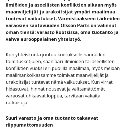
ilmiöiden ja aseellisten konfliktien aikaan myös
maanviljelijät ja urakoitsijat ympäri maailmaa
tuntevat vaikutukset. Varmistaakseen tärkeiden
varaosien saatavuuden Olsson Parts on valinnut
oman tiensä: varasto Ruotsissa, oma tuotanto ja
vahva eurooppalainen yhteistyö.
Kun yhteiskunta joutuu koetukselle hauraiden
toimitusketjujen, sään ääri-ilmiöiden tai aseellisten
konfliktien vuoksi eri puolilla maailmaa, myös meidän
maailmankolkassamme toimivat maanviljelijät ja
urakoitsijat tuntevat nämä vaikutukset. Kun virrat
hidastuvat, hinnat nousevat ja välttämättömät
varaosat uhkaavat loppua, tarvitaan vakaita
ratkaisuja.
Suuri varasto ja oma tuotanto takaavat
riippumattomuuden