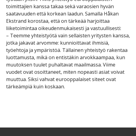
toimittajien kanssa takaa sekä varaosien hyvän
saatavuuden että korkean laadun. Samalla Håkan
Ekstrand korostaa, että on tärkeää harjoittaa
liiketoimintaa oikeudenmukaisesti ja vastuullisesti:
– Teemme yhteistyötä vain sellaisten yritysten kanssa,
jotka jakavat arvomme: kunnioittavat ihmisiä,
työehtoja ja ympäristöä. Tällainen yhteistyö rakentaa
luottamusta, mikä on entistäkin arvokkaampaa, kun
muutoksen tuulet puhaltavat maailmassa. Viime
vuodet ovat osoittaneet, miten nopeasti asiat voivat
muuttua. Siksi vahvat eurooppalaiset siteet ovat
tärkeämpiä kuin koskaan.