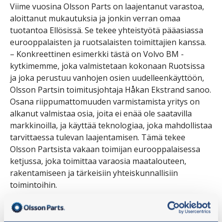
Viime vuosina Olsson Parts on laajentanut varastoa,
aloittanut mukautuksia ja jonkin verran omaa
tuotantoa Ellösissä. Se tekee yhteistyötä pääasiassa
eurooppalaisten ja ruotsalaisten toimittajien kanssa.
– Konkreettinen esimerkki tästä on Volvo BM -
kytkimemme, joka valmistetaan kokonaan Ruotsissa
ja joka perustuu vanhojen osien uudelleenkäyttöön,
Olsson Partsin toimitusjohtaja Håkan Ekstrand sanoo.
Osana riippumattomuuden varmistamista yritys on
alkanut valmistaa osia, joita ei enää ole saatavilla
markkinoilla, ja käyttää teknologiaa, joka mahdollistaa
tarvittaessa tulevan laajentamisen. Tämä tekee
Olsson Partsista vakaan toimijan eurooppalaisessa
ketjussa, joka toimittaa varaosia maatalouteen,
rakentamiseen ja tärkeisiin yhteiskunnallisiin
toimintoihin.
– Emme rakenna vain varastoa – rakennamme
varmuutta, Håkan Ekstrand sanoo. Valmistamme ja
varastoimme osia Ruotsissa, jotta asiakkaamme