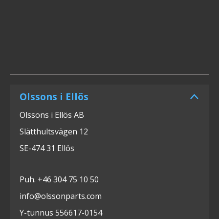
Olssons i Ellös
Olssons i Ellös AB
Slätthultsvägen 12
SE-474 31 Ellös
Puh. +46 304 75 10 50
info@olssonparts.com
Y-tunnus 556617-0154