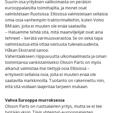
Suurin osa yrityksen valikoimasta on peräisin
eurooppalaisilta toimittajilta, ja monet osat
valmistetaan Ruotsissa. Ellösissä valmistetaan sellaisia
omia osia vanhempiin traktorimalleihin, kuten Volvo
BM:ään, joita ei muuten ole enää saatavilla.
– Haluamme tehdä sitä, mitä maanviljelijät ovat aina
tehneet – kerätä varmuusvarastoa. Se on sekä tapa
valmistautua että ottaa vastuuta tulevaisuudesta,
Håkan Ekstrand sanoo.
Vähentääkseen riippuvuutta ulkomaailmasta ja oman
toimintansa vankistamiseksi Olsson Parts on myös
alkanut valmistaa itse tiettyjä osia Ellösissä –
erityisesti sellaisia osia, joita ei muuten enää ole
saatavilla markkinoilla. Tuotanto on rakennettu niin,
että sitä voidaan laajentaa tarpeen mukaan.
Vahva Eurooppa murroksessa
Olsson Parts on ruotsalainen yritys, mutta se ei tee
työtään yksin. Tiivis yhteistyö eurooppalaisten