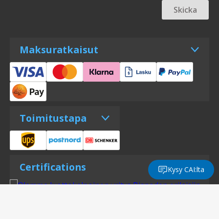
Skicka
Maksuratkaisut
Toimitustapa
Certifications
Kysy CAI:lta