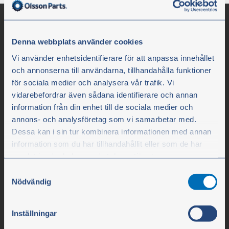
Denna webbplats använder cookies
Vi använder enhetsidentifierare för att anpassa innehållet
och annonserna till användarna, tillhandahålla funktioner
för sociala medier och analysera vår trafik. Vi
vidarebefordrar även sådana identifierare och annan
information från din enhet till de sociala medier och
Olssons i Ellös
annons- och analysföretag som vi samarbetar med.
Dessa kan i sin tur kombinera informationen med annan
Olssons i Ellös AB
information som du har tillhandahållit eller som de har
Slätthultsvägen 12
samlat in när du har använt deras tjänster.
SE-474 31 Ellös
Samtyckesval
Du kan när som helst ändra ditt val. För att återkalla ditt
Nödvändig
samtycke klickar du på ”Cookie-ikonen” längst ned till
Puh. +46 304 75 10 50
vänster på webbplatsen.
Inställningar
info@olssonparts.com