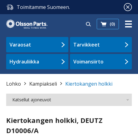
Toimitamme Suomeen.
(0)
Varaosat
Tarvikkeet
Hydrauliikka
Voimansiirto
Lohko
Kampiakseli
Kiertokangen holkki
Katsellut ajoneuvot
Kiertokangen holkki, DEUTZ
D10006/A