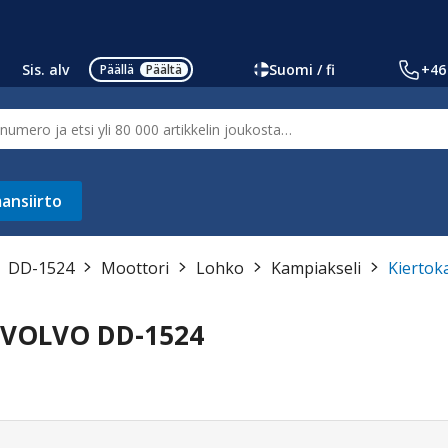
Sis. alv
Suomi / fi
+46
Päällä
Päältä
ansiirto
DD-1524
Moottori
Lohko
Kampiakseli
Kiertok
/VOLVO DD-1524