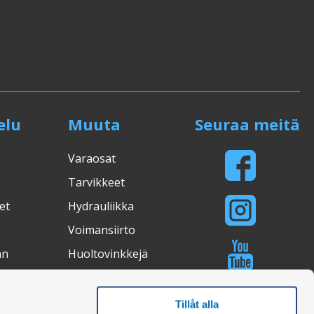
elu
Muuta
Seuraa meitä
Varaosat
Tarvikkeet
et
Hydrauliikka
Voimansiirto
an
Huoltovinkkejä
Valostudio
Ostosopas
Tillåt alla