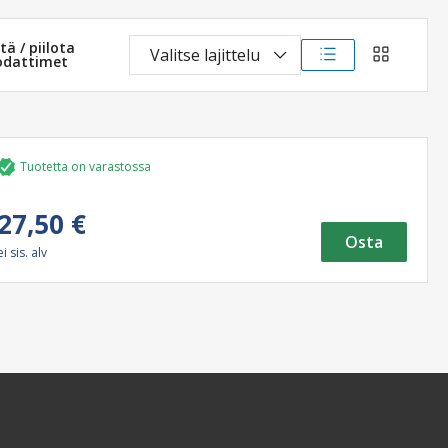
ä / piilota
Valitse lajittelu
odattimet
luettelonäkymä
ruudukko
Tuotetta on varastossa
27,50 €
Osta
ei sis. alv