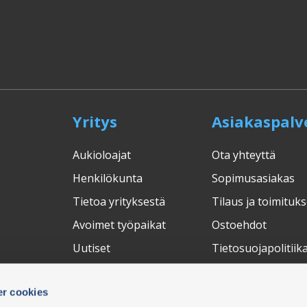
Yritys
Asiakaspalv
Aukioloajat
Ota yhteyttä
Henkilökunta
Sopimusasiakas
Tietoa yrityksestä
Tilaus ja toimituks
Avoimet työpaikat
Ostoehdot
Uutiset
Tietosuojapolitiik
Messut
Peruuta ostos
r cookies
Palautukset