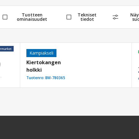
Tuotteen
Tekniset
Näyt
ominaisuudet
tiedot
su
Kampiakseli
Kiertokangen
holkki
Tuotenro:
BM-780365