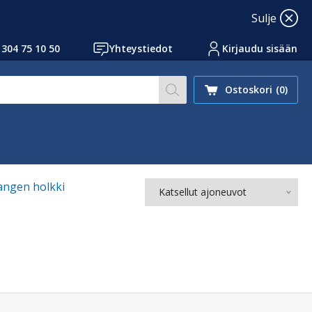
Sulje
 304 75 10 50
Yhteystiedot
Kirjaudu sisään
Hae sivustoltamme artikk
Ostoskori
(0)
angen holkki
Katsellut ajoneuvot