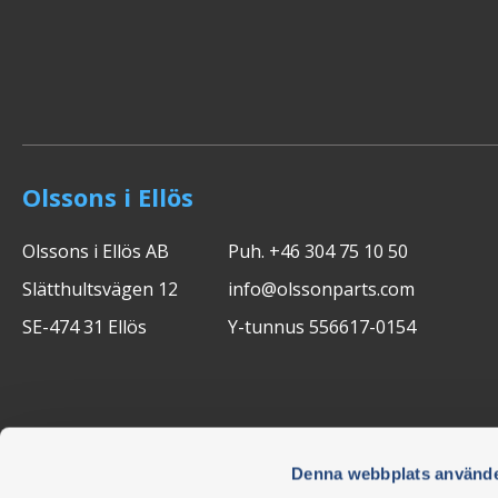
Olssons i Ellös
Olssons i Ellös AB
Puh. +46 304 75 10 50
Slätthultsvägen 12
info@olssonparts.com
SE-474 31 Ellös
Y-tunnus 556617-0154
Denna webbplats använde