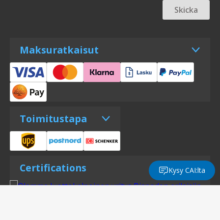
Skicka
Maksuratkaisut
Toimitustapa
Certifications
Kysy CAI:lta