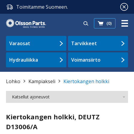
Toimitamme Suomeen.
(0)
Varaosat
Tarvikkeet
Hydrauliikka
Voimansiirto
Lohko
Kampiakseli
Kiertokangen holkki
Katsellut ajoneuvot
Kiertokangen holkki, DEUTZ
D13006/A