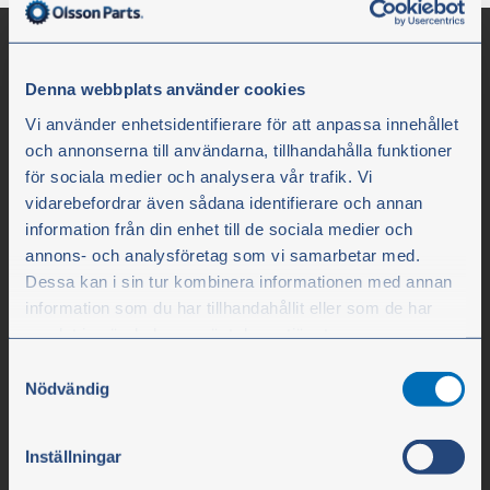
Denna webbplats använder cookies
Vi använder enhetsidentifierare för att anpassa innehållet
och annonserna till användarna, tillhandahålla funktioner
för sociala medier och analysera vår trafik. Vi
vidarebefordrar även sådana identifierare och annan
information från din enhet till de sociala medier och
Olssons i Ellös
annons- och analysföretag som vi samarbetar med.
Dessa kan i sin tur kombinera informationen med annan
Olssons i Ellös AB
information som du har tillhandahållit eller som de har
Slätthultsvägen 12
samlat in när du har använt deras tjänster.
SE-474 31 Ellös
Samtyckesval
Du kan när som helst ändra ditt val. För att återkalla ditt
Nödvändig
samtycke klickar du på ”Cookie-ikonen” längst ned till
Puh. +46 304 75 10 50
vänster på webbplatsen.
Inställningar
info@olssonparts.com