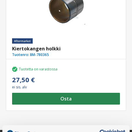
Kiertokangen holkki
Tuotenro:
BM-780365
Tuotetta on varastossa
27,50 €
ei sis. alv
Osta