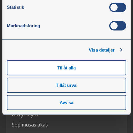
Y-tunnus 556617-0154
Statistik
Yritys
Marknadsföring
Aukioloajat
Henkilökunta
Visa detaljer
Tietoa yrityksestä
Avoimet työpaikat
Tillåt alla
Uutiset
Messut
Tillåt urval
Asiakaspalvelu
Avvisa
Ota yhteyttä
Sopimusasiakas