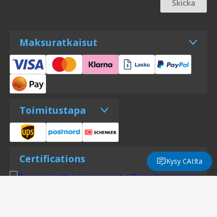
Skicka
Maksuratkaisut
Toimitustapa
Certifications
Kysy CAI:lta