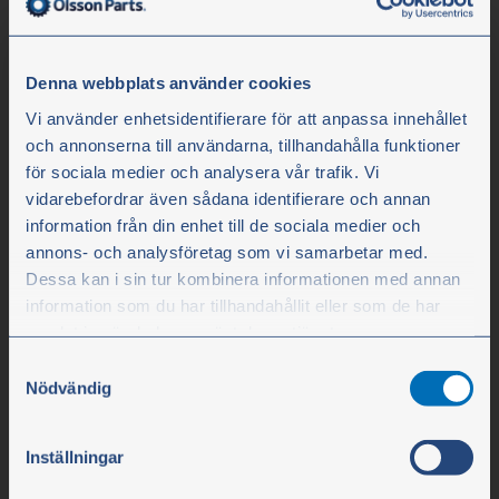
Denna webbplats använder cookies
Vi använder enhetsidentifierare för att anpassa innehållet
och annonserna till användarna, tillhandahålla funktioner
för sociala medier och analysera vår trafik. Vi
vidarebefordrar även sådana identifierare och annan
information från din enhet till de sociala medier och
Olssons i Ellös
annons- och analysföretag som vi samarbetar med.
Dessa kan i sin tur kombinera informationen med annan
Olssons i Ellös AB
information som du har tillhandahållit eller som de har
Slätthultsvägen 12
samlat in när du har använt deras tjänster.
SE-474 31 Ellös
Samtyckesval
Du kan när som helst ändra ditt val. För att återkalla ditt
Nödvändig
samtycke klickar du på ”Cookie-ikonen” längst ned till
Puh. +46 304 75 10 50
vänster på webbplatsen.
Inställningar
info@olssonparts.com