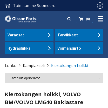
Toimitamme Suomeen.
(0)
Varaosat
Tarvikkeet
Hydrauliikka
Voimansiirto
Lohko
Kampiakseli
Kiertokangen holkki
Katsellut ajoneuvot
Kiertokangen holkki, VOLVO
BM/VOLVO LM640 Baklastare