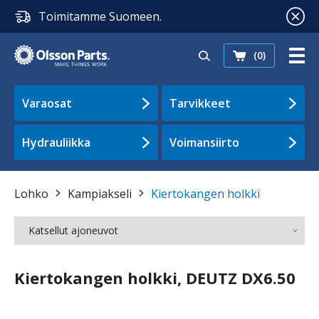
Toimitamme Suomeen.
(0)
Varaosat
Tarvikkeet
Hydrauliikka
Voimansiirto
Lohko
Kampiakseli
Kiertokangen holkki
Katsellut ajoneuvot
Kiertokangen holkki, DEUTZ DX6.50