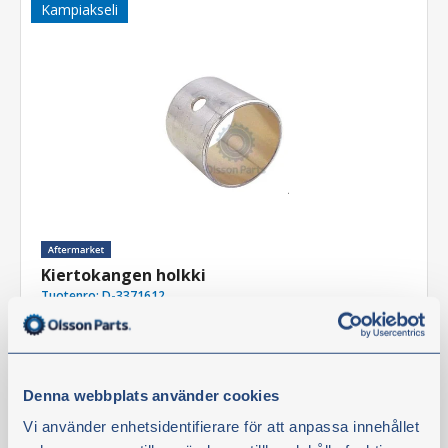
Kampiakseli
Kiertokangen holkki
Tuotenro:
D-3371612
Tekniset tiedot
HUOMIO:
Halkaisijaltaan 35 mm:n männäntappiin.
Denna webbplats använder cookies
Vi använder enhetsidentifierare för att anpassa innehållet
Tuotetta on varastossa