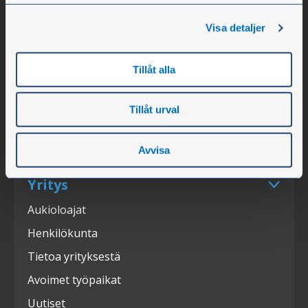
Olssons i Ellös AB
Slätthultsvägen 12
Visa detaljer
SE-474 31 Ellös
Tillåt alla
Puh. +46 304 75 10 50
Tillåt urval
info@olssonparts.com
Y-tunnus 556617-0154
Avvisa
Yritys
Aukioloajat
Henkilökunta
Tietoa yrityksestä
Avoimet työpaikat
Uutiset