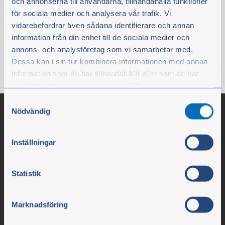
och annonserna till användarna, tillhandahålla funktioner
6,20 €
för sociala medier och analysera vår trafik. Vi
ei sis. alv
vidarebefordrar även sådana identifierare och annan
information från din enhet till de sociala medier och
Osta
annons- och analysföretag som vi samarbetar med.
Dessa kan i sin tur kombinera informationen med annan
information som du har tillhandahållit eller som de har
samlat in när du har använt deras tjänster.
Samtyckesval
Du kan när som helst ändra ditt val. För att återkalla ditt
Nödvändig
samtycke klickar du på ”Cookie-ikonen” längst ned till
vänster på webbplatsen.
Inställningar
Statistik
Marknadsföring
Olssons i Ellös