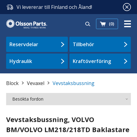
Vi levererar till Finland och Åland!
(0)
Reservdelar
Tillbehör
Hydraulik
Kraftöverföring
Block
Vevaxel
Vevstaksbussning
Besökta fordon
Vevstaksbussning, VOLVO
BM/VOLVO LM218/218TD Baklastare