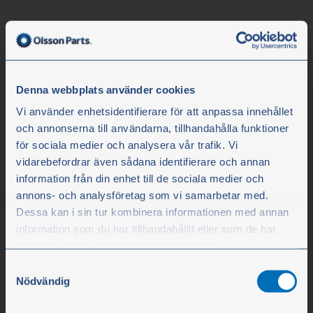
Denna webbplats använder cookies
Vi använder enhetsidentifierare för att anpassa innehållet
och annonserna till användarna, tillhandahålla funktioner
för sociala medier och analysera vår trafik. Vi
Olssons i Ellös
vidarebefordrar även sådana identifierare och annan
Olssons i Ellös AB
information från din enhet till de sociala medier och
annons- och analysföretag som vi samarbetar med.
Slätthultsvägen 12
Dessa kan i sin tur kombinera informationen med annan
SE-474 31 Ellös
information som du har tillhandahållit eller som de har
samlat in när du har använt deras tjänster.
Samtyckesval
Tfn +46 304-75 10 50
Du kan när som helst ändra ditt val. För att återkalla ditt
Nödvändig
info@olssonparts.com
samtycke klickar du på ”Cookie-ikonen” längst ned till
vänster på webbplatsen.