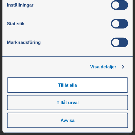
Org.nr. 556617-0154
Inställningar
Företaget
Statistik
Öppettider
Marknadsföring
Personal
Om företaget
Lediga tjänster
Visa detaljer
Nyheter
Mässor
Tillåt alla
Tillåt urval
Kundservice
Kontakta oss
Avvisa
Avtalskund