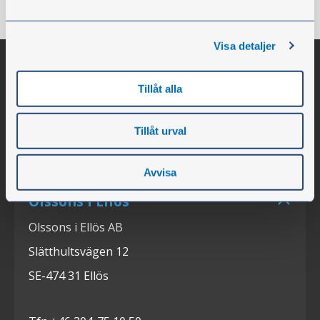
Visa detaljer
Tillåt alla
Tillåt urval
Avvisa
Olssons i Ellös
Olssons i Ellös AB
Slätthultsvägen 12
SE-474 31 Ellös