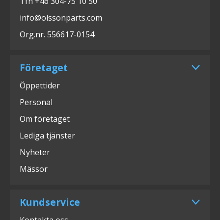
Tfn +46 304-75 10 50
info@olssonparts.com
Org.nr. 556617-0154
Företaget
Öppettider
Personal
Om företaget
Lediga tjänster
Nyheter
Mässor
Kundservice