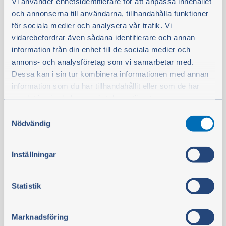
Vi använder enhetsidentifierare för att anpassa innehållet
Vevstaksbussning
och annonserna till användarna, tillhandahålla funktioner
Artikelnr:
BM-780365
för sociala medier och analysera vår trafik. Vi
OBSERVERA:
vidarebefordrar även sådana identifierare och annan
Åtgår 4 st.
information från din enhet till de sociala medier och
annons- och analysföretag som vi samarbetar med.
Finns i lager
Dessa kan i sin tur kombinera informationen med annan
27,50 €
information som du har tillhandahållit eller som de har
samlat in när du har använt deras tjänster.
exkl. moms
Samtyckesval
OBS!
Produkten kräver ytterligare fordonsspecifikation för att
Du kan när som helst ändra ditt val. För att återkalla ditt
kunna rekommenderas.
Nödvändig
samtycke klickar du på ”Cookie-ikonen” längst ned till
Köp
vänster på webbplatsen.
Inställningar
Passar enbart specifik modell:
Motorbeteckning: D42 (med 40 mm kolvbult)
Statistik
Motornummer, till: -29765
Läs mer
Marknadsföring