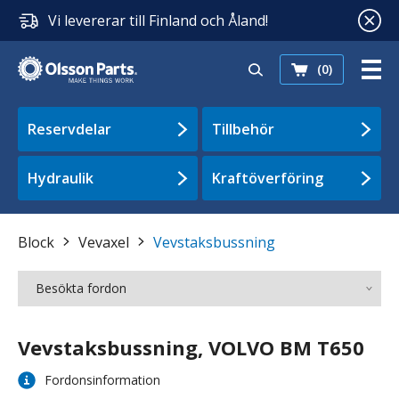
Vi levererar till Finland och Åland!
(0)
Reservdelar
Tillbehör
Hydraulik
Kraftöverföring
Block
Vevaxel
Vevstaksbussning
Besökta fordon
Vevstaksbussning, VOLVO BM T650
Fordonsinformation