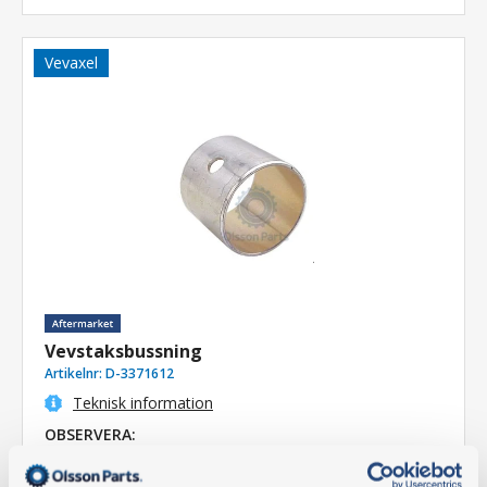
Vevaxel
Vevstaksbussning
Artikelnr:
D-3371612
Teknisk information
OBSERVERA:
För Ø 35 mm kolvbult.