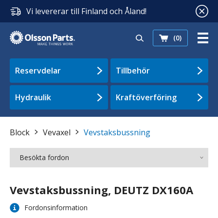
Vi levererar till Finland och Åland!
(0)
Reservdelar
Tillbehör
Hydraulik
Kraftöverföring
Block
Vevaxel
Vevstaksbussning
Besökta fordon
Vevstaksbussning, DEUTZ DX160A
Fordonsinformation