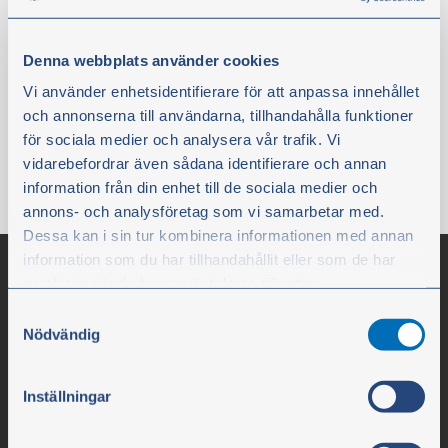
Finns i lager
6,20 €
Denna webbplats använder cookies
exkl. moms
Vi använder enhetsidentifierare för att anpassa innehållet
och annonserna till användarna, tillhandahålla funktioner
Köp
för sociala medier och analysera vår trafik. Vi
vidarebefordrar även sådana identifierare och annan
information från din enhet till de sociala medier och
annons- och analysföretag som vi samarbetar med.
Dessa kan i sin tur kombinera informationen med annan
information som du har tillhandahållit eller som de har
samlat in när du har använt deras tjänster.
Samtyckesval
Du kan när som helst ändra ditt val. För att återkalla ditt
Nödvändig
samtycke klickar du på ”Cookie-ikonen” längst ned till
vänster på webbplatsen.
Inställningar