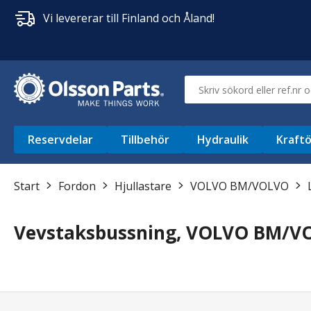
Vi levererar till Finland och Åland!
Reservdelar
Tillbehör
Hydraulik
Kraftö
Start
Fordon
Hjullastare
VOLVO BM/VOLVO
Vevstaksbussning, VOLVO BM/V