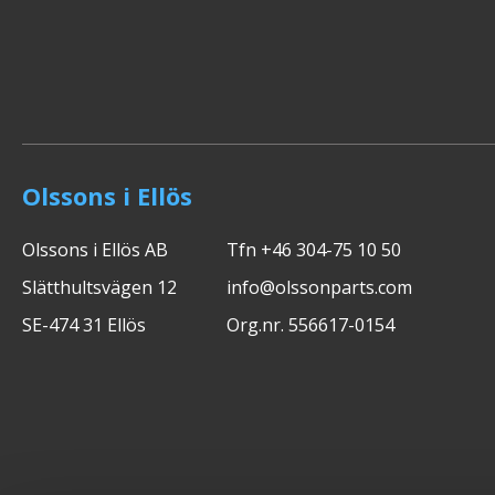
Olssons i Ellös
Olssons i Ellös AB
Tfn +46 304-75 10 50
Slätthultsvägen 12
info@olssonparts.com
SE-474 31 Ellös
Org.nr. 556617-0154