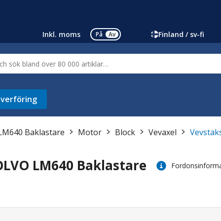
Inkl. moms
Finland / sv-fi
På
Av
verföring
LM640 Baklastare
Motor
Block
Vevaxel
Vevstak
OLVO LM640 Baklastare
Fordonsinform