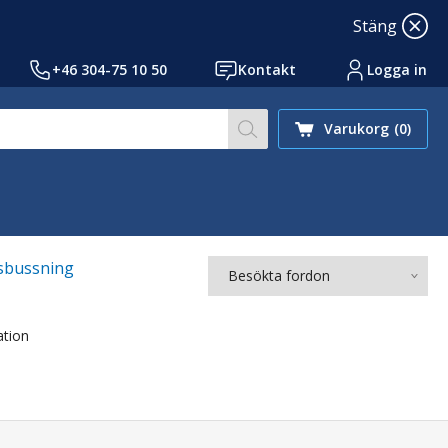
Stäng
+46 304-75 10 50
Kontakt
Logga in
Skriv sökord eller ref.nr
Varukorg
(0)
sbussning
Besökta fordon
ation