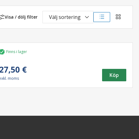
Välj sortering
Visa / dölj filter
Listvy
Gridvy
Finns i lager
27,50 €
Köp
exkl. moms