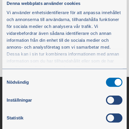
För Ø 35 mm kolvbult.
Denna webbplats använder cookies
Vi använder enhetsidentifierare för att anpassa innehållet
Finns i lager
och annonserna till användarna, tillhandahålla funktioner
6,20 €
för sociala medier och analysera vår trafik. Vi
vidarebefordrar även sådana identifierare och annan
exkl. moms
information från din enhet till de sociala medier och
Köp
annons- och analysföretag som vi samarbetar med.
Dessa kan i sin tur kombinera informationen med annan
information som du har tillhandahållit eller som de har
samlat in när du har använt deras tjänster.
Samtyckesval
Du kan när som helst ändra ditt val. För att återkalla ditt
Nödvändig
samtycke klickar du på ”Cookie-ikonen” längst ned till
vänster på webbplatsen.
Inställningar
Statistik