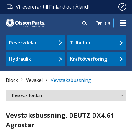
Vi levererar till Finland och Åland!
(0)
Reservdelar
Tillbehör
Hydraulik
Kraftöverföring
Block
Vevaxel
Vevstaksbussning
Besökta fordon
Vevstaksbussning, DEUTZ DX4.61
Agrostar