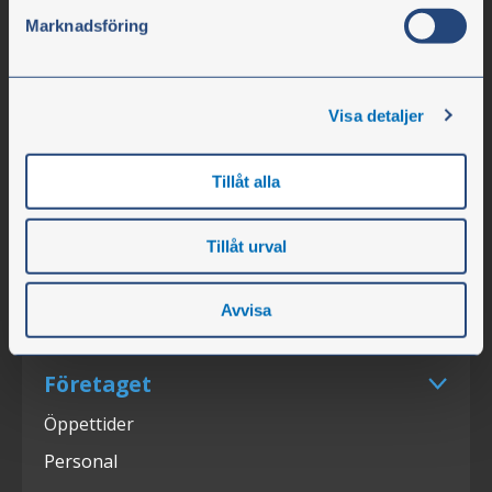
Marknadsföring
Olssons i Ellös
Olssons i Ellös AB
Visa detaljer
Slätthultsvägen 12
SE-474 31 Ellös
Tillåt alla
Tfn +46 304-75 10 50
Tillåt urval
info@olssonparts.com
Org.nr. 556617-0154
Avvisa
Företaget
Öppettider
Personal