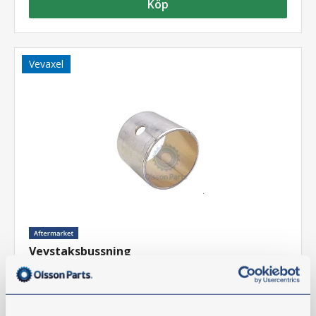
Köp
Vevaxel
Vevstaksbussning
Artikelnr:
D-3371612
Teknisk information
OBSERVERA: