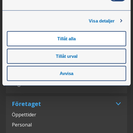
Olssons i Ellös
Visa detaljer
Olssons i Ellös AB
Slätthultsvägen 12
Tillåt alla
SE-474 31 Ellös
Tillåt urval
Tfn +46 304-75 10 50
info@olssonparts.com
Avvisa
Org.nr. 556617-0154
Företaget
Öppettider
Personal