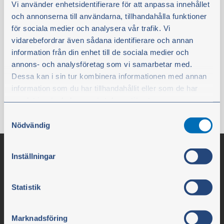
För Ø 35 mm kolvbult.
Vi använder enhetsidentifierare för att anpassa innehållet
och annonserna till användarna, tillhandahålla funktioner
för sociala medier och analysera vår trafik. Vi
Finns i lager
vidarebefordrar även sådana identifierare och annan
6,20 €
information från din enhet till de sociala medier och
exkl. moms
annons- och analysföretag som vi samarbetar med.
Dessa kan i sin tur kombinera informationen med annan
Köp
information som du har tillhandahållit eller som de har
samlat in när du har använt deras tjänster.
Samtyckesval
Du kan när som helst ändra ditt val. För att återkalla ditt
Nödvändig
samtycke klickar du på ”Cookie-ikonen” längst ned till
vänster på webbplatsen.
Inställningar
Statistik
Marknadsföring