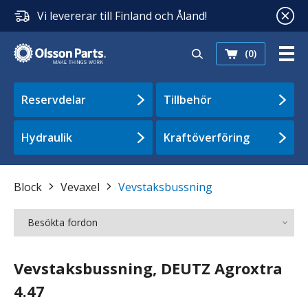
Vi levererar till Finland och Åland!
(0)
Reservdelar
Tillbehör
Hydraulik
Kraftöverföring
Block
Vevaxel
Vevstaksbussning
Besökta fordon
Vevstaksbussning, DEUTZ Agroxtra
4.47