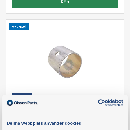
Köp
Vevaxel
Vevstaksbussning
Artikelnr:
D-3371612
Teknisk information
Denna webbplats använder cookies
OBSERVERA: