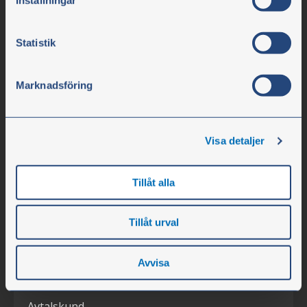
info@olssonparts.com
Org.nr. 556617-0154
Statistik
Företaget
Marknadsföring
Öppettider
Personal
Om företaget
Visa detaljer
Lediga tjänster
Tillåt alla
Nyheter
Mässor
Tillåt urval
Kundservice
Avvisa
Kontakta oss
Avtalskund