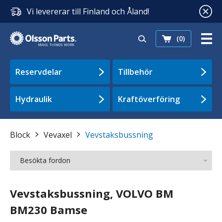
Vi levererar till Finland och Åland!
(0)
Reservdelar
Tillbehör
Hydraulik
Kraftöverföring
Block
Vevaxel
Vevstaksbussning
Besökta fordon
Vevstaksbussning, VOLVO BM
BM230 Bamse