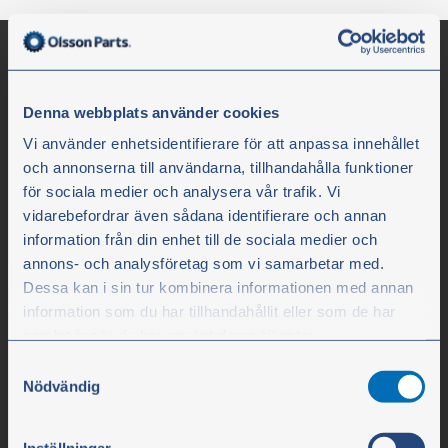
Denna webbplats använder cookies
Vi använder enhetsidentifierare för att anpassa innehållet
och annonserna till användarna, tillhandahålla funktioner
för sociala medier och analysera vår trafik. Vi
vidarebefordrar även sådana identifierare och annan
information från din enhet till de sociala medier och
Olssons i Ellös
annons- och analysföretag som vi samarbetar med.
Olssons i Ellös AB
Dessa kan i sin tur kombinera informationen med annan
information som du har tillhandahållit eller som de har
Slätthultsvägen 12
samlat in när du har använt deras tjänster.
SE-474 31 Ellös
Samtyckesval
Du kan när som helst ändra ditt val. För att återkalla ditt
Nödvändig
samtycke klickar du på ”Cookie-ikonen” längst ned till
Tfn +46 304-75 10 50
vänster på webbplatsen.
Inställningar