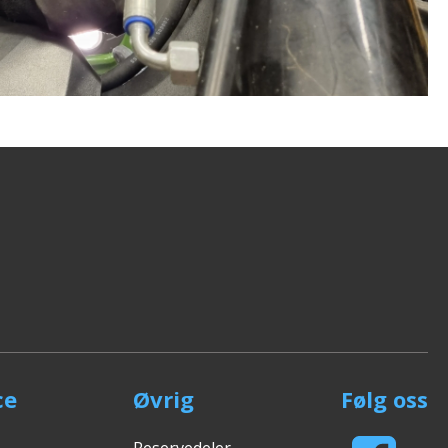
ce
Øvrig
Følg oss
Reservedeler