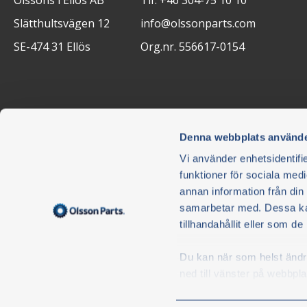
Slätthultsvägen 12
info@olssonparts.com
SE-474 31 Ellös
Org.nr. 556617-0154
Denna webbplats använde
Vi använder enhetsidentifie
funktioner för sociala medi
annan information från din
Nyhetsbrev
samarbetar med. Dessa kan
tillhandahållit eller som d
Ikke gå glipp av noe - abonner på nyhetsbrevet vårt.
Nyhetsbrevet er gratis, og du kan enkelt melde deg av når
Du kan när som helst ändra 
Jeg godkjenner og aksepterer herved Olsson i Ellös 
ned till vänster på webbpla
Parts
Personvernerklæring
.