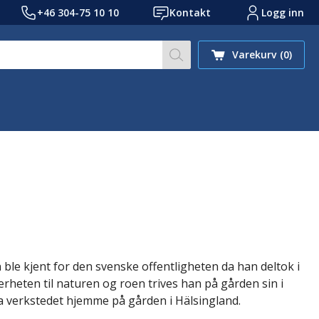
+46 304-75 10 10
Kontakt
Logg inn
Søk på nettstedet vårt et
Varekurv
(0)
e kjent for den svenske offentligheten da han deltok i
heten til naturen og roen trives han på gården sin i
ra verkstedet hjemme på gården i Hälsingland.