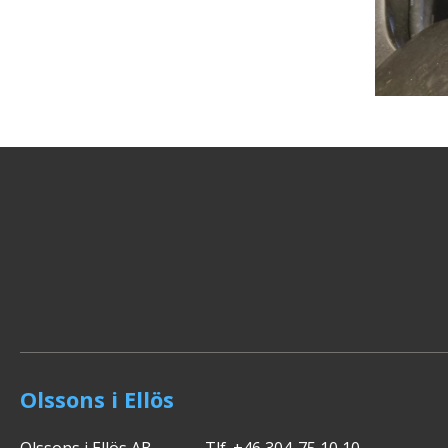
Olssons i Ellös
Olssons i Ellös AB
Tlf. +46 304-75 10 10