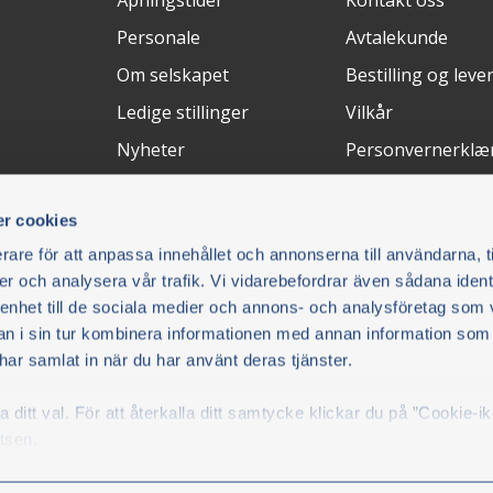
Personale
Avtalekunde
Om selskapet
Bestilling og leve
Ledige stillinger
Vilkår
Nyheter
Personvernerklæ
Messer
Avbryt kjøpet
r cookies
Retur och Reklam
rare för att anpassa innehållet och annonserna till användarna, t
FAQ
er och analysera vår trafik. Vi vidarebefordrar även sådana ident
 enhet till de sociala medier och annons- och analysföretag som 
Betalingsløsninger
Leveringsm
 i sin tur kombinera informationen med annan information som
e har samlat in när du har använt deras tjänster.
 du vil.
ditt val. För att återkalla ditt samtycke klickar du på ”Cookie-i
AB/Olsson
tsen.