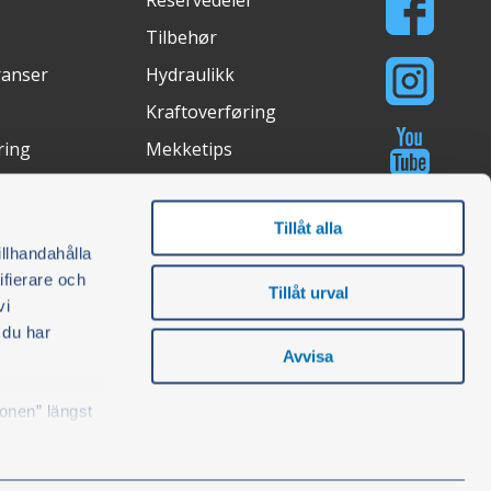
Tilbehør
ranser
Hydraulikk
Kraftoverføring
ring
Mekketips
Lysstudio
asjon
Kjøpsguider
Tillåt alla
illhandahålla
ifierare och
Tillåt urval
vi
åte
Certifications
 du har
Avvisa
konen” längst