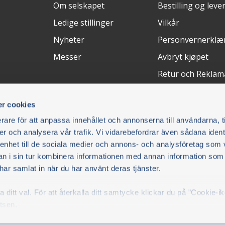
Om selskapet
Bestilling og leve
Ledige stillinger
Vilkår
Nyheter
Personvernerklæ
Messer
Avbryt kjøpet
Retur och Reklam
FAQ
r cookies
Betalingsløsninger
Leveringsm
rare för att anpassa innehållet och annonserna till användarna, t
er och analysera vår trafik. Vi vidarebefordrar även sådana ident
 enhet till de sociala medier och annons- och analysföretag som 
 du vil.
 i sin tur kombinera informationen med annan information som
AB/Olsson
e har samlat in när du har använt deras tjänster.
ditt val. För att återkalla ditt samtycke klickar du på ”Cookie-i
kicka
tsen.