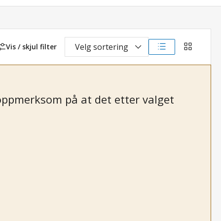
Velg sortering
Vis / skjul filter
listevisning
rutenettvi
r oppmerksom på at det etter valget