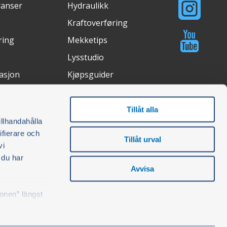
ranser
Hydraulikk
Kraftoverføring
ring
Mekketips
Lysstudio
asjon
Kjøpsguider
Tillåt alla
åte
Certifications
illhandahålla
ifierare och
Tillåt urval
vi
 du har
Avvisa
konen” längst