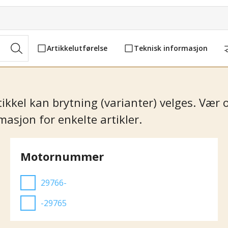
Artikkelutførelse
Teknisk informasjon
artikkel kan brytning (varianter) velges. Væ
asjon for enkelte artikler.
Motornummer
29766-
-29765