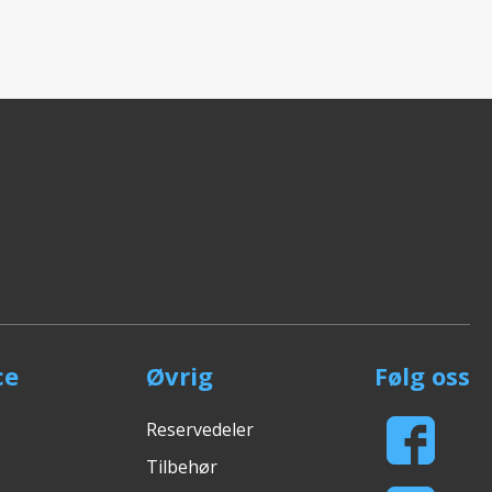
ce
Øvrig
Følg oss
Reservedeler
Tilbehør