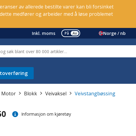
ranser av allerede bestilte varer kan bli forsinket
e dette medfører og arbeider med å løse problemet
Inkl. moms
Norge / nb
På
Av
toverføring
Motor
Blokk
Veivaksel
Veivstangbøssing
50
Informasjon om kjøretøy