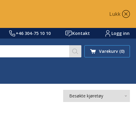
Lukk
+46 304-75 10 10
Kontakt
Logg inn
Søk på nettstedet vårt et
Varekurv
(0)
Besøkte kjøretøy