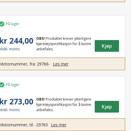
På lager
kr 244,00
OBS!
Produktet krever ytterligere
kjøretøyspesifikasjon for å kunne
Kjøp
ekskl. moms
anbefales.
Motornummer, fra: 29766-
Les mer
På lager
kr 273,00
OBS!
Produktet krever ytterligere
kjøretøyspesifikasjon for å kunne
Kjøp
ekskl. moms
anbefales.
Motornummer, til: -29765
Les mer