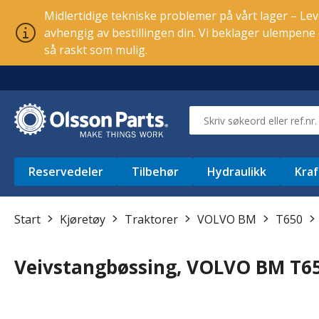
Midlertidige tekniske problemer på vårt lager – Leve
avhengig av bestillingen din. Vi beklager ulempen
så raskt som mulig.
Reservedeler
Tilbehør
Hydraulikk
Kraf
Start
Kjøretøy
Traktorer
VOLVO BM
T650
Veivstangbøssing, VOLVO BM T6