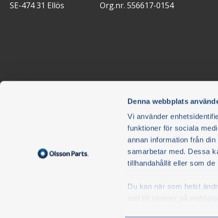
SE-474 31 Ellös
Org.nr. 556617-0154
Denna webbplats använde
Nyhetsbrev
Vi använder enhetsidentifie
funktioner för sociala medi
Ikke gå glipp av noe - abonner på nyhetsbrevet vårt.
annan information från din
Nyhetsbrevet er gratis, og du kan enkelt melde deg av når
samarbetar med. Dessa kan
Jeg godkjenner og aksepterer herved Olsson i Ellös 
tillhandahållit eller som d
Parts
Personvernerklæring
.
Du kan när som helst ändra 
S
ned till vänster på webbpla