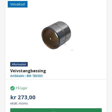
Veivaksel
Veivstangbøssing
Artikkelnr.:
BM-780365
På lager
kr 273,00
ekskl. moms