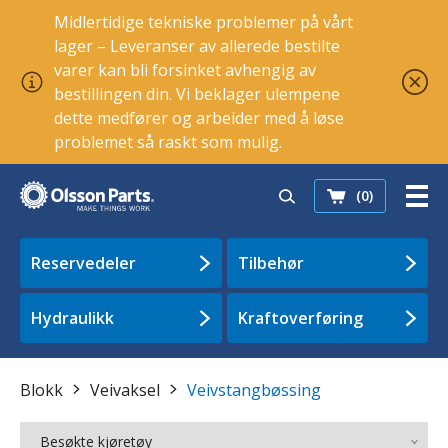
Midlertidige tekniske problemer på vårt
lager – Leveranser av allerede bestilte
varer kan bli forsinket avhengig av
bestillingen din. Vi beklager ulempene
dette medfører og arbeider med å løse
problemet så raskt som mulig.
(0)
Reservedeler
Tilbehør
Hydraulikk
Kraftoverføring
Blokk
Veivaksel
Veivstangbøssing
Besøkte kjøretøy