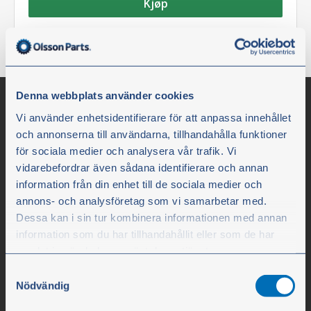
Kjøp
Denna webbplats använder cookies
Vi använder enhetsidentifierare för att anpassa innehållet
och annonserna till användarna, tillhandahålla funktioner
för sociala medier och analysera vår trafik. Vi
vidarebefordrar även sådana identifierare och annan
information från din enhet till de sociala medier och
annons- och analysföretag som vi samarbetar med.
Dessa kan i sin tur kombinera informationen med annan
Olssons i Ellös
information som du har tillhandahållit eller som de har
samlat in när du har använt deras tjänster.
Olssons i Ellös AB
Samtyckesval
Slätthultsvägen 12
Du kan när som helst ändra ditt val. För att återkalla ditt
Nödvändig
samtycke klickar du på ”Cookie-ikonen” längst ned till
SE-474 31 Ellös