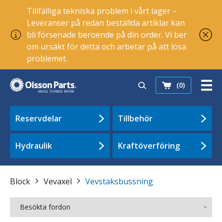
Tillfälliga tekniska problem i vårt lager –
Leveranser på redan beställda artiklar kan
bli försenade beroende på din order. Vi ber
om ursäkt för detta och arbetar på att lösa
problemet.
(0)
Reservdelar
Tillbehör
Hydraulik
Kraftöverföring
Block
Vevaxel
Vevstaksbussning
Besökta fordon