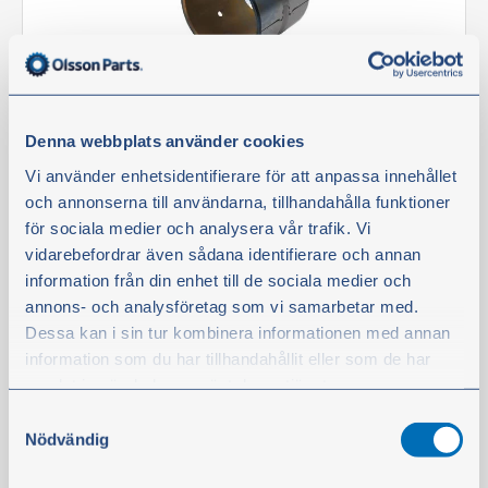
Denna webbplats använder cookies
Vevstaksbussning
Artikelnr:
BM-780365
Vi använder enhetsidentifierare för att anpassa innehållet
och annonserna till användarna, tillhandahålla funktioner
för sociala medier och analysera vår trafik. Vi
Finns i lager
vidarebefordrar även sådana identifierare och annan
308,00 kr
information från din enhet till de sociala medier och
exkl. moms
annons- och analysföretag som vi samarbetar med.
OBS!
Artikeln kräver ytterligare fordonsspecifikation för att
Dessa kan i sin tur kombinera informationen med annan
kunna rekommenderas.
information som du har tillhandahållit eller som de har
Köp
samlat in när du har använt deras tjänster.
Samtyckesval
Du kan när som helst ändra ditt val. För att återkalla ditt
Nödvändig
Passar enbart specifik modell:
samtycke klickar du på ”Cookie-ikonen” längst ned till
Motorbeteckning: D42 (med 40 mm kolvbult)