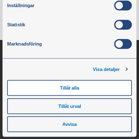
vänster på webbplatsen.
Motornummer, till: -29765
Inställningar
Läs mer
Statistik
Marknadsföring
Visa detaljer
Tillåt alla
Tillåt urval
Olssons i Ellös
Olssons i Ellös AB
Avvisa
Slätthultsvägen 12