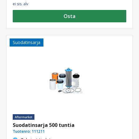
ei sis. alv
Osta
Suodatinsarja
Suodatinsarja 500 tuntia
Tuotenro:
111211