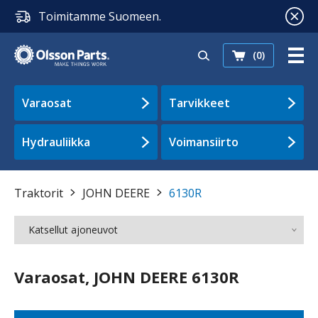
Toimitamme Suomeen.
(0)
Varaosat
Tarvikkeet
Hydrauliikka
Voimansiirto
Traktorit
JOHN DEERE
6130R
Katsellut ajoneuvot
Varaosat, JOHN DEERE 6130R