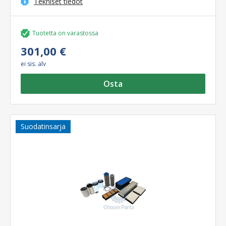
Tekniset tiedot
Tuotetta on varastossa
301,00 €
ei sis. alv
Osta
Suodatinsarja