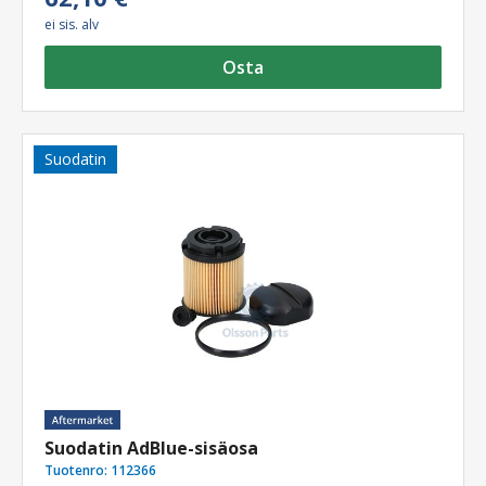
ei sis. alv
Osta
Suodatin
Suodatin AdBlue-sisäosa
Tuotenro:
112366