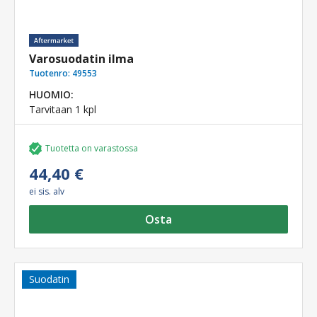
Varosuodatin ilma
Tuotenro:
49553
HUOMIO:
Tarvitaan 1 kpl
Tuotetta on varastossa
44,40 €
ei sis. alv
Osta
Suodatin