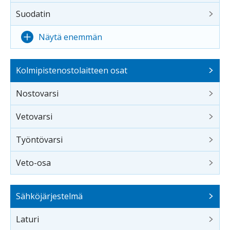
Suodatin
Näytä enemmän
Kolmipistenostolaitteen osat
Nostovarsi
Vetovarsi
Työntövarsi
Veto-osa
Sähköjärjestelmä
Laturi