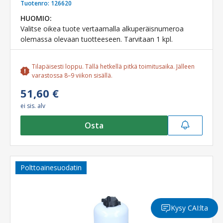
Tuotenro:
126620
HUOMIO:
Valitse oikea tuote vertaamalla alkuperäisnumeroa
olemassa olevaan tuotteeseen. Tarvitaan 1 kpl.
Tilapäisesti loppu. Tällä hetkellä pitkä toimitusaika. Jälleen
varastossa 8–9 viikon sisällä.
51,60 €
ei sis. alv
Osta
Polttoainesuodatin
Kysy CAI:lta