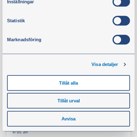
Inställningar
Statistik
Marknadsföring
Visa detaljer
Öljynsuodatin spin-on
Tuotenro:
RE-504836
Tillåt alla
HUOMIO:
Tarvitaan 1 kpl.
Tillåt urval
Tuotetta on varastossa
Avvisa
20,40 €
ei sis. alv