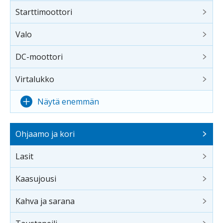
Starttimoottori
Valo
DC-moottori
Virtalukko
Näytä enemmän
Ohjaamo ja kori
Lasit
Kaasujousi
Kahva ja sarana