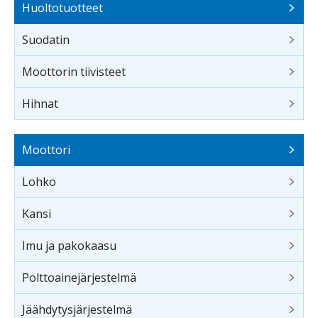
Huoltotuotteet
Suodatin
Moottorin tiivisteet
Hihnat
Moottori
Lohko
Kansi
Imu ja pakokaasu
Polttoainejärjestelmä
Jäähdytysjärjestelmä