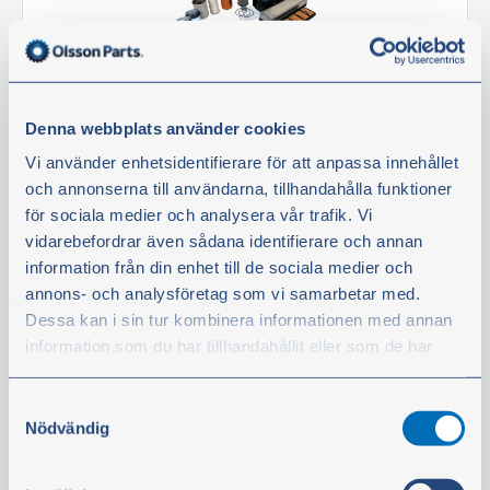
Denna webbplats använder cookies
Vi använder enhetsidentifierare för att anpassa innehållet
Suodatinsarja 1 500 tuntia
och annonserna till användarna, tillhandahålla funktioner
Tuotenro:
117339
för sociala medier och analysera vår trafik. Vi
vidarebefordrar även sådana identifierare och annan
Tuotetta on varastossa
information från din enhet till de sociala medier och
annons- och analysföretag som vi samarbetar med.
527,60 €
Dessa kan i sin tur kombinera informationen med annan
ei sis. alv
information som du har tillhandahållit eller som de har
Osta
samlat in när du har använt deras tjänster.
Samtyckesval
Du kan när som helst ändra ditt val. För att återkalla ditt
Nödvändig
samtycke klickar du på ”Cookie-ikonen” längst ned till
Suodatin
vänster på webbplatsen.