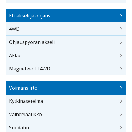
Etuakseli ja ohjaus
4WD
Ohjauspyörän akseli
Akku
Magnetventil 4WD
Voimansiirto
Kytkinasetelma
Vaihdelaatikko
Suodatin