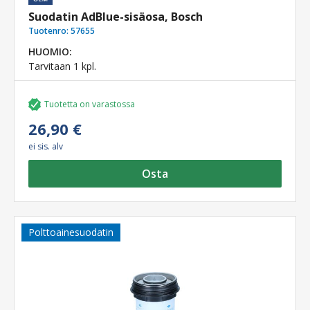
Suodatin AdBlue-sisäosa, Bosch
Tuotenro:
57655
HUOMIO:
Tarvitaan 1 kpl.
Tuotetta on varastossa
26,90 €
ei sis. alv
Osta
Polttoainesuodatin