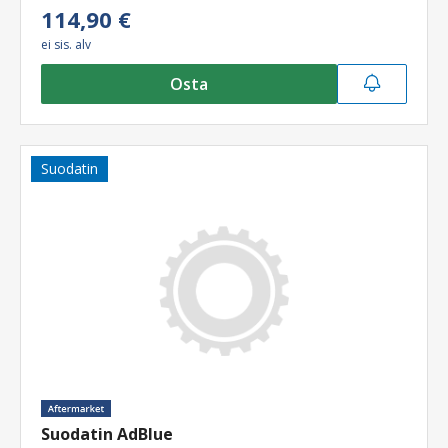
114,90 €
ei sis. alv
Osta
Suodatin
Suodatin AdBlue