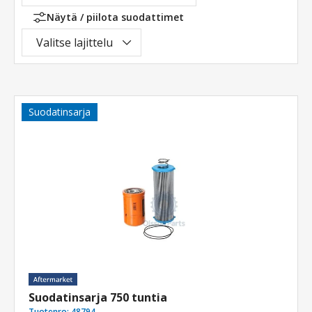
Näytä / piilota suodattimet
Valitse lajittelu
Suodatinsarja
Suodatinsarja 750 tuntia
Tuotenro:
48794