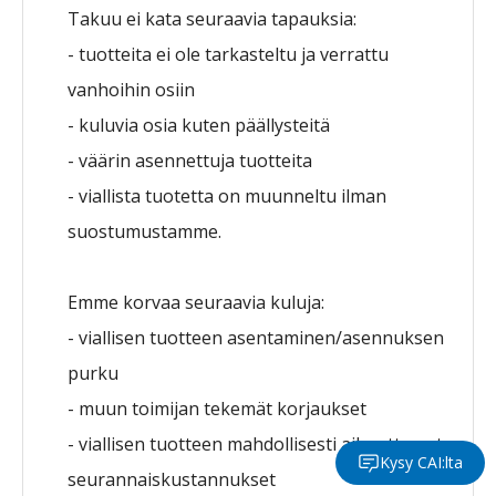
Takuu ei kata seuraavia tapauksia:
- tuotteita ei ole tarkasteltu ja verrattu
vanhoihin osiin
- kuluvia osia kuten päällysteitä
- väärin asennettuja tuotteita
- viallista tuotetta on muunneltu ilman
suostumustamme.
Emme korvaa seuraavia kuluja:
- viallisen tuotteen asentaminen/asennuksen
purku
- muun toimijan tekemät korjaukset
- viallisen tuotteen mahdollisesti aiheuttamat
Kysy CAI:lta
seurannaiskustannukset