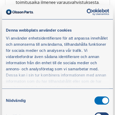
toimitusaika ilmenee varausvahvistuksesta.
Arvioituun toimituspäivämäärään voi
kuitenkin tulla poikkeuksia. Toimitusaika on
pidempi, mikäli Asiakkaan tilaama tavara on
Denna webbplats använder cookies
tilapäisesti loppu tai kyseessä on tilaustavara.
Vi använder enhetsidentifierare för att anpassa innehållet
Lisätietoja OiE:n tavarantoimituksesta sekä
och annonserna till användarna, tillhandahålla funktioner
för sociala medier och analysera vår trafik. Vi
toimitusehdot löydät täältä:
Toimitukset
.
vidarebefordrar även sådana identifierare och annan
information från din enhet till de sociala medier och
6.3 Toimitusta pitkittävien ongelmien
annons- och analysföretag som vi samarbetar med.
Dessa kan i sin tur kombinera informationen med annan
ilmaantuessa Asiakas saa tästä ilmoituksen.
information som du har tillhandahållit eller som de har
Jos muuta ei ole sovittu, Asiakas saa purkaa
samlat in när du har använt deras tjänster.
sopimuksen, mikäli toimitus ylittää luvatun
Samtyckesval
Du kan när som helst ändra ditt val. För att återkalla ditt
toimitusajan yli 30 työpäivällä, eikä
Nödvändig
samtycke klickar du på ”Cookie-ikonen” längst ned till
myöhästyminen johdu Asiakkaasta.
vänster på webbplatsen.