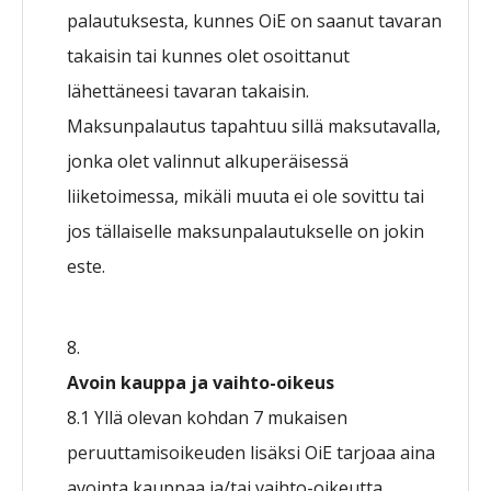
palautuksesta, kunnes OiE on saanut tavaran
takaisin tai kunnes olet osoittanut
lähettäneesi tavaran takaisin.
Maksunpalautus tapahtuu sillä maksutavalla,
jonka olet valinnut alkuperäisessä
liiketoimessa, mikäli muuta ei ole sovittu tai
jos tällaiselle maksunpalautukselle on jokin
este.
Avoin kauppa ja vaihto-oikeus
8.1 Yllä olevan kohdan 7 mukaisen
peruuttamisoikeuden lisäksi OiE tarjoaa aina
avointa kauppaa ja/tai vaihto-oikeutta