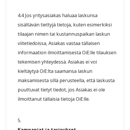
4.4 Jos yritysasiakas haluaa laskunsa
sisältävän tiettyjä tietoja, kuten esimerkiksi
tilaajan nimen tai kustannuspaikan laskun
viitetiedoissa, Asiakas vastaa tällaisen
informaation ilmoittamisesta OiE:lle tilauksen
tekemisen yhteydessä. Asiakas ei voi
kieltäytyä OiE:lta saamansa laskun
maksamisesta sillä perusteella, että laskusta
puuttuvat tietyt tiedot, jos Asiakas ei ole
ilmoittanut tällaisia tietoja OiE:lle.
Kampanjat ja tarjoukset