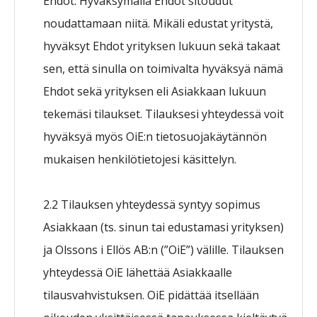
Ehdot. Hyväksymällä Ehdot sitoudut
noudattamaan niitä. Mikäli edustat yritystä,
hyväksyt Ehdot yrityksen lukuun sekä takaat
sen, että sinulla on toimivalta hyväksyä nämä
Ehdot sekä yrityksen eli Asiakkaan lukuun
tekemäsi tilaukset. Tilauksesi yhteydessä voit
hyväksyä myös OiE:n tietosuojakäytännön
mukaisen henkilötietojesi käsittelyn.
2.2 Tilauksen yhteydessä syntyy sopimus
Asiakkaan (ts. sinun tai edustamasi yrityksen)
ja Olssons i Ellös AB:n (”OiE”) välille. Tilauksen
yhteydessä OiE lähettää Asiakkaalle
tilausvahvistuksen. OiE pidättää itsellään