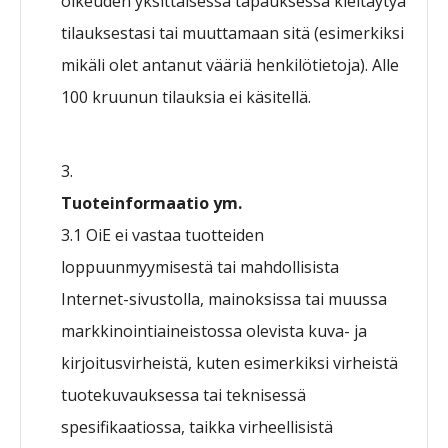
oikeuden yksittäisessä tapauksessa kieltäytyä
tilauksestasi tai muuttamaan sitä (esimerkiksi
mikäli olet antanut vääriä henkilötietoja). Alle
100 kruunun tilauksia ei käsitellä.
Tuoteinformaatio ym.
3.1 OiE ei vastaa tuotteiden
loppuunmyymisestä tai mahdollisista
Internet-sivustolla, mainoksissa tai muussa
markkinointiaineistossa olevista kuva- ja
kirjoitusvirheistä, kuten esimerkiksi virheistä
tuotekuvauksessa tai teknisessä
spesifikaatiossa, taikka virheellisistä