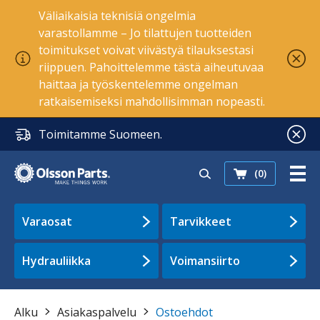
Väliaikaisia teknisiä ongelmia
varastollamme – Jo tilattujen tuotteiden
toimitukset voivat viivästyä tilauksestasi
riippuen. Pahoittelemme tästä aiheutuvaa
haittaa ja työskentelemme ongelman
ratkaisemiseksi mahdollisimman nopeasti.
Toimitamme Suomeen.
(0)
Varaosat
Tarvikkeet
Hydrauliikka
Voimansiirto
Alku
Asiakaspalvelu
Ostoehdot