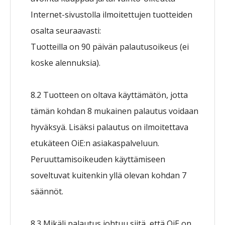
Internet-sivustolla ilmoitettujen tuotteiden
osalta seuraavasti:
Tuotteilla on 90 päivän palautusoikeus (ei
koske alennuksia).
8.2 Tuotteen on oltava käyttämätön, jotta
tämän kohdan 8 mukainen palautus voidaan
hyväksyä. Lisäksi palautus on ilmoitettava
etukäteen OiE:n asiakaspalveluun.
Peruuttamisoikeuden käyttämiseen
soveltuvat kuitenkin yllä olevan kohdan 7
säännöt.
8.3 Mikäli palautus johtuu siitä, että OiE on