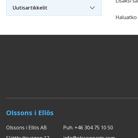
Lisäksi s
Uutisartikkelit
Haluatko 
Olssons i Ellös
Olssons i Ellös AB
Puh. +46 304 75 10 50