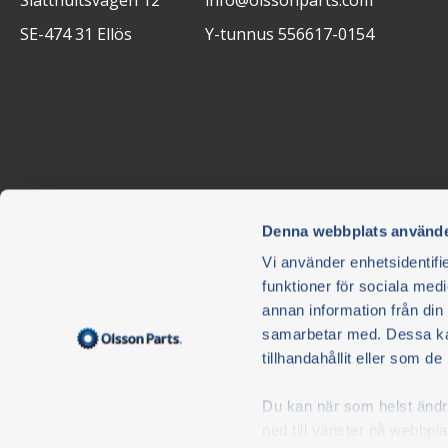
Slätthultsvägen 12
info@olssonparts.com
SE-474 31 Ellös
Y-tunnus 556617-0154
Denna webbplats använde
Uutiskirje
Vi använder enhetsidentifie
funktioner för sociala medi
Älä jää paitsi - tilaa uutiskirjeemme. Uutiskirje on maksut
annan information från din
voit peruuttaa tilauksen milloin tahansa.
samarbetar med. Dessa kan
Hyväksyn ja hyväksyn täten Olsson i Ellös AB/Olsson 
tillhandahållit eller som d
Tietosuojapolitiikan
.
Du kan när som helst ändra 
S
ned till vänster på webbpla