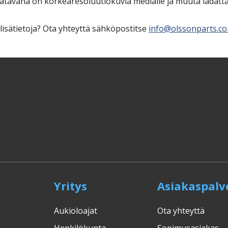
aatavana on korkearesoluutiokuvia medialle ja muuta ladatta
lisätietoja? Ota yhteyttä sähköpostitse
info@olssonparts.c
Yritys
Asiakaspalv
Aukioloajat
Ota yhteyttä