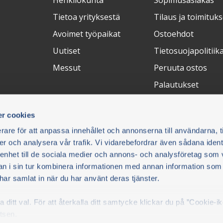
Henkilökunta
Sopimusasiakas
Tietoa yrityksestä
Tilaus ja toimituks
Avoimet työpaikat
Ostoehdot
Uutiset
Tietosuojapolitiik
Messut
Peruuta ostos
Palautukset
FAQ
r cookies
Maksuratkaisut
Toimitustapa
C
rare för att anpassa innehållet och annonserna till användarna, t
er och analysera vår trafik. Vi vidarebefordrar även sådana ident
on ja
 enhet till de sociala medier och annons- och analysföretag som 
 i sin tur kombinera informationen med annan information som
Parts
e har samlat in när du har använt deras tjänster.
ditt val. För att återkalla ditt samtycke klickar du på ”Cookie-i
kicka
tsen.