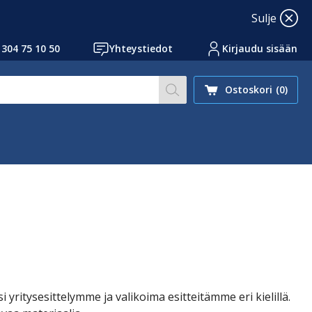
Sulje
 304 75 10 50
Yhteystiedot
Kirjaudu sisään
Hae sivustoltamme artikk
Ostoskori
(0)
i yritysesittelymme ja valikoima esitteitämme eri kielillä.