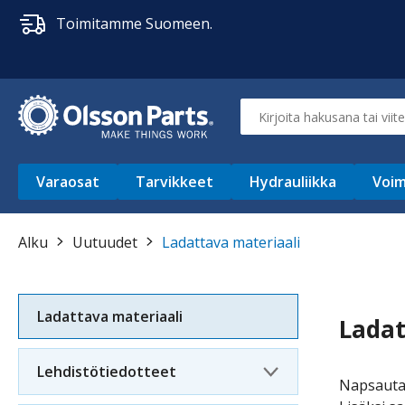
Toimitamme Suomeen.
Varaosat
Tarvikkeet
Hydrauliikka
Voim
Alku
Uutuudet
Ladattava materiaali
Ladattava materiaali
Ladat
Lehdistötiedotteet
Napsaut