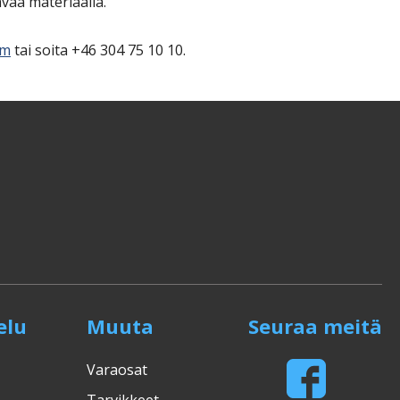
vaa materiaalia.
om
tai soita +46 304 75 10 10.
elu
Muuta
Seuraa meitä
Varaosat