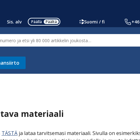
Sis. alv
Suomi / fi
+46
Päällä
Päältä
ansiirto
tava materiaali
a
TÄSTÄ
ja lataa tarvitsemasi materiaali. Sivulla on esimerkiks