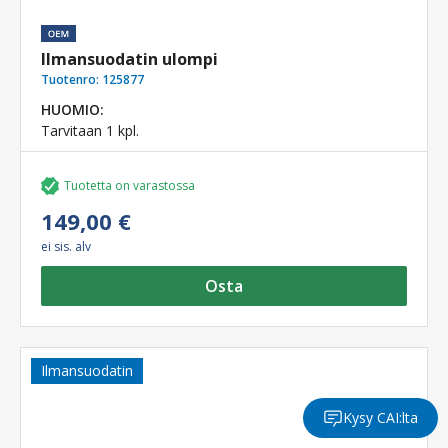
Ilmansuodatin ulompi
Tuotenro:
125877
HUOMIO:
Tarvitaan 1 kpl.
Tuotetta on varastossa
149,00 €
ei sis. alv
Osta
Ilmansuodatin
Kysy CAI:lta