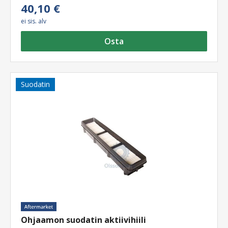
40,10 €
ei sis. alv
Osta
Suodatin
Ohjaamon suodatin aktiivihiili