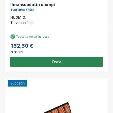
Ilmansuodatin ulompi
Tuotenro:
52563
HUOMIO:
Tarvitaan 1 kpl
Tuotetta on varastossa
132,30 €
ei sis. alv
Osta
Suodatin