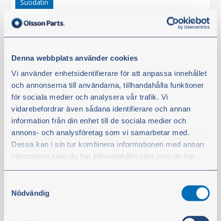
Suodatin
Denna webbplats använder cookies
Vi använder enhetsidentifierare för att anpassa innehållet
och annonserna till användarna, tillhandahålla funktioner
för sociala medier och analysera vår trafik. Vi
vidarebefordrar även sådana identifierare och annan
information från din enhet till de sociala medier och
Tiiviste polttoainesuodatin
annons- och analysföretag som vi samarbetar med.
Tuotenro:
122643
Dessa kan i sin tur kombinera informationen med annan
information som du har tillhandahållit eller som de har
HUOMIO:
samlat in när du har använt deras tjänster.
Tarvitaan 1 kpl suodatinta kohti.
Samtyckesval
Du kan när som helst ändra ditt val. För att återkalla ditt
Nödvändig
Tuotetta on varastossa
samtycke klickar du på ”Cookie-ikonen” längst ned till
5,80 €
vänster på webbplatsen.