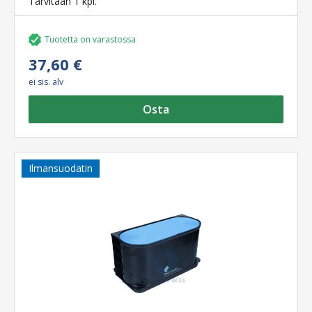
Tarvitaan 1 kpl.
Tuotetta on varastossa
37,60 €
ei sis. alv
Osta
Ilmansuodatin