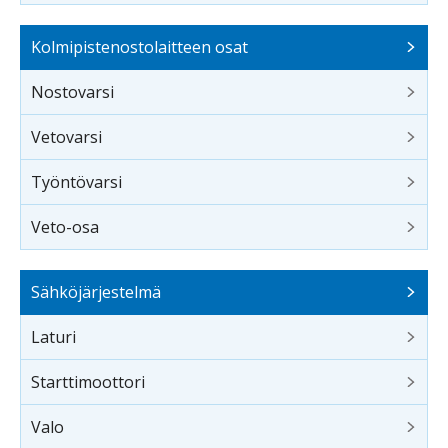
Kolmipistenostolaitteen osat
Nostovarsi
Vetovarsi
Työntövarsi
Veto-osa
Sähköjärjestelmä
Laturi
Starttimoottori
Valo