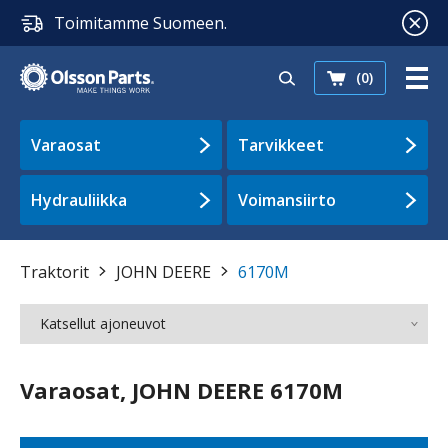
Toimitamme Suomeen.
(0)
Varaosat
Tarvikkeet
Hydrauliikka
Voimansiirto
Traktorit
JOHN DEERE
6170M
Katsellut ajoneuvot
Varaosat, JOHN DEERE 6170M