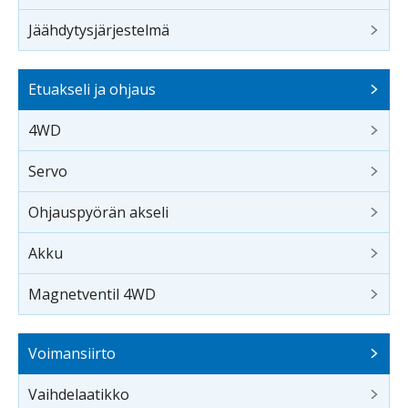
Jäähdytysjärjestelmä
Etuakseli ja ohjaus
4WD
Servo
Ohjauspyörän akseli
Akku
Magnetventil 4WD
Voimansiirto
Vaihdelaatikko