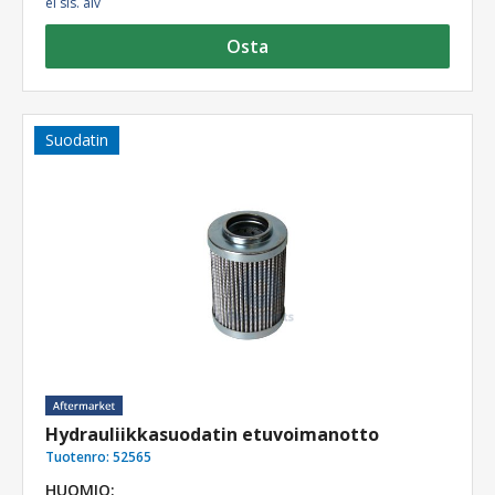
ei sis. alv
Osta
Suodatin
Hydrauliikkasuodatin etuvoimanotto
Tuotenro:
52565
HUOMIO: