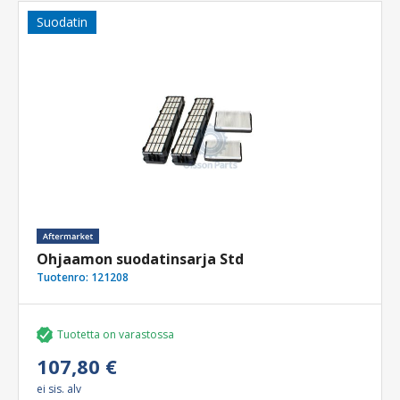
Suodatin
Ohjaamon suodatinsarja Std
Tuotenro:
121208
Tuotetta on varastossa
107,80 €
ei sis. alv