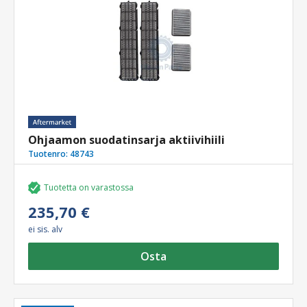
Ohjaamon suodatinsarja aktiivihiili
Tuotenro:
48743
Tuotetta on varastossa
235,70 €
ei sis. alv
Osta