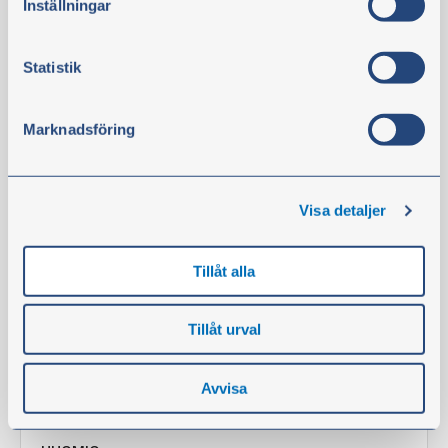
Inställningar
ei sis. alv
Osta
Statistik
Marknadsföring
Suodatin
Visa detaljer
Tillåt alla
Tillåt urval
Avvisa
Tiivistesarja polttoainesuodatin
Tuotenro:
122645