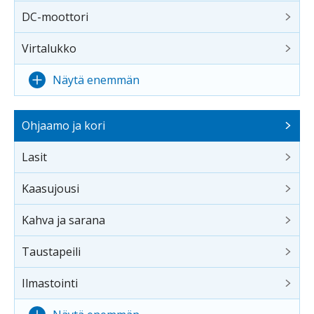
DC-moottori
Virtalukko
Näytä enemmän
Ohjaamo ja kori
Lasit
Kaasujousi
Kahva ja sarana
Taustapeili
Ilmastointi