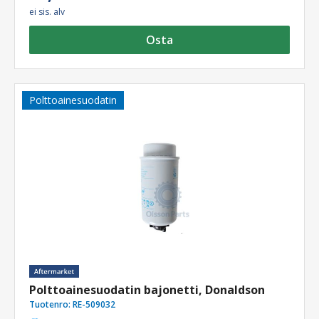
ei sis. alv
Osta
Polttoainesuodatin
Polttoainesuodatin bajonetti, Donaldson
Tuotenro:
RE-509032