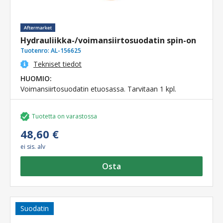
Hydrauliikka-/voimansiirtosuodatin spin-on
Tuotenro:
AL-156625
Tekniset tiedot
HUOMIO:
Voimansiirtosuodatin etuosassa. Tarvitaan 1 kpl.
Tuotetta on varastossa
48,60 €
ei sis. alv
Osta
Suodatin