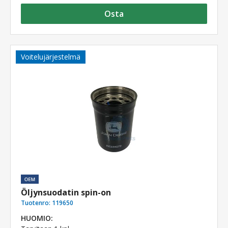
Osta
Voitelujärjestelmä
Öljynsuodatin spin-on
Tuotenro:
119650
HUOMIO: