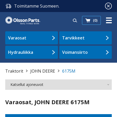
Toimitamme Suomeen.
(0)
Varaosat
Tarvikkeet
Hydrauliikka
Voimansiirto
Traktorit
JOHN DEERE
6175M
Katsellut ajoneuvot
Varaosat, JOHN DEERE 6175M