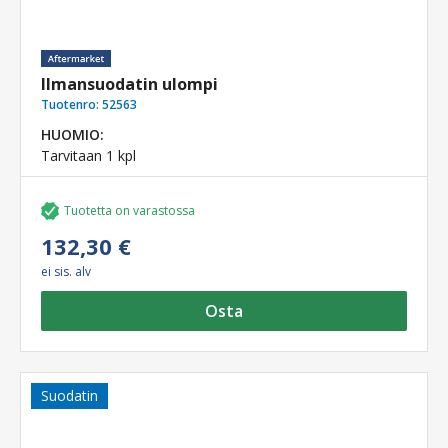
Ilmansuodatin ulompi
Tuotenro:
52563
HUOMIO:
Tarvitaan 1 kpl
Tuotetta on varastossa
132,30 €
ei sis. alv
Osta
Suodatin