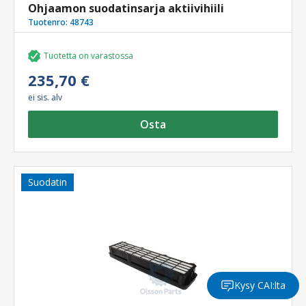
Ohjaamon suodatinsarja aktiivihiili
Tuotenro:
48743
Tuotetta on varastossa
235,70 €
ei sis. alv
Osta
Suodatin
Kysy CAI:lta