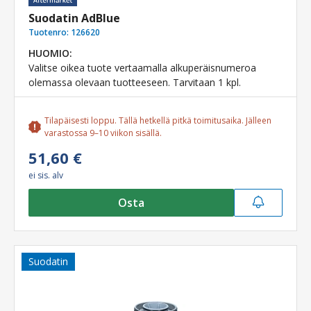
Suodatin AdBlue
Tuotenro:
126620
HUOMIO:
Valitse oikea tuote vertaamalla alkuperäisnumeroa
olemassa olevaan tuotteeseen. Tarvitaan 1 kpl.
Tilapäisesti loppu. Tällä hetkellä pitkä toimitusaika. Jälleen
varastossa 9–10 viikon sisällä.
51,60 €
ei sis. alv
Osta
Suodatin