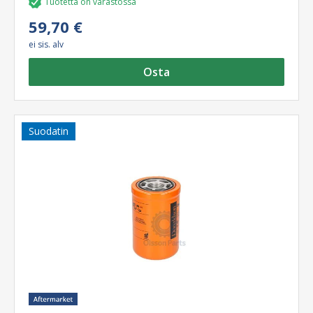
Tuotetta on varastossa
59,70 €
ei sis. alv
Osta
Suodatin