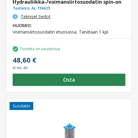
Hydrauliikka-/voimansiirtosuodatin spin-on
Tuotenro:
AL-156625
Tekniset tiedot
HUOMIO:
Voimansiirtosuodatin etuosassa. Tarvitaan 1 kpl.
Tuotetta on varastossa
48,60 €
ei sis. alv
Osta
Suodatin