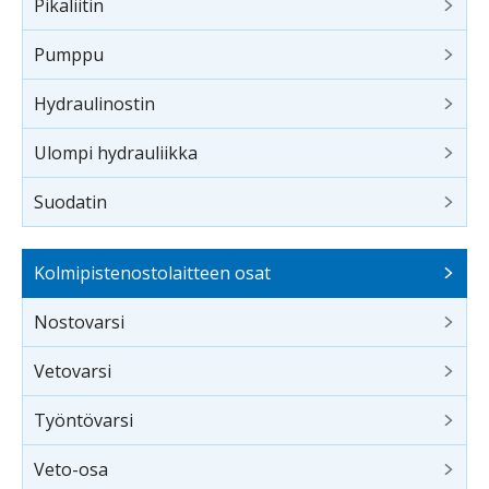
Pikaliitin
Pumppu
Hydraulinostin
Ulompi hydrauliikka
Suodatin
Kolmipistenostolaitteen osat
Nostovarsi
Vetovarsi
Työntövarsi
Veto-osa