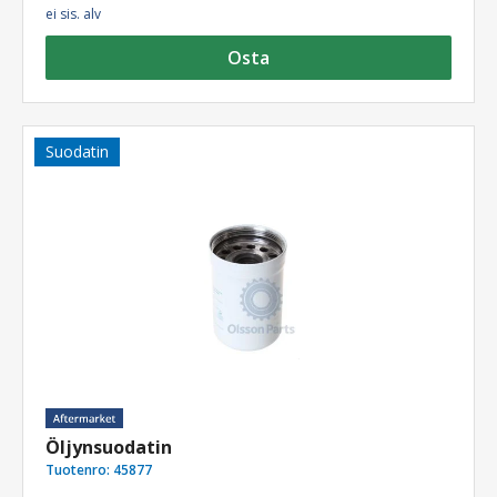
ei sis. alv
Osta
Suodatin
Öljynsuodatin
Tuotenro:
45877