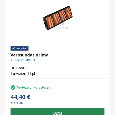
Varosuodatin ilma
Tuotenro:
49553
HUOMIO:
Tarvitaan 1 kpl
Tuotetta on varastossa
44,40 €
ei sis. alv
Osta