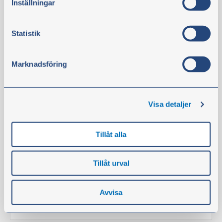
Inställningar
Statistik
Marknadsföring
Suodatin AdBlue
Tuotenro:
124854
HUOMIO:
Visa detaljer
Valitse oikea tuote vertaamalla alkuperäisnumeroa
olemassa olevaan tuotteeseen. Tarvitaan 1 kpl.
Tillåt alla
Tuotetta on varastossa vähän
Tillåt urval
66,70 €
ei sis. alv
Avvisa
Osta