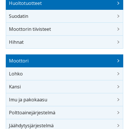
Huoltotuotteet
Suodatin
Moottorin tiivisteet
Hihnat
Moottori
Lohko
Kansi
Imu ja pakokaasu
Polttoainejärjestelmä
Jäähdytysjärjestelmä