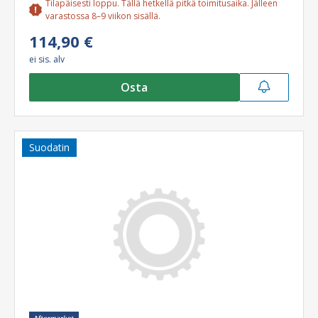
Tilapäisesti loppu. Tällä hetkellä pitkä toimitusaika. Jälleen
varastossa 8–9 viikon sisällä.
114,90 €
ei sis. alv
Osta
Suodatin