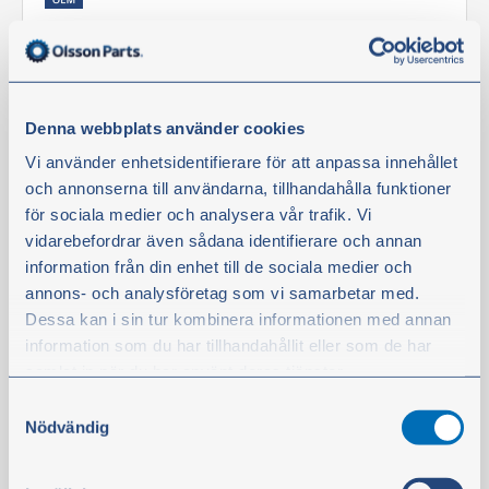
Suodatin AdBlue-sisäosa, Bosch
Tuotenro:
57655
HUOMIO:
Tarvitaan 1 kpl.
Denna webbplats använder cookies
Vi använder enhetsidentifierare för att anpassa innehållet
Tuotetta on varastossa
och annonserna till användarna, tillhandahålla funktioner
26,90 €
för sociala medier och analysera vår trafik. Vi
ei sis. alv
vidarebefordrar även sådana identifierare och annan
information från din enhet till de sociala medier och
Osta
annons- och analysföretag som vi samarbetar med.
Dessa kan i sin tur kombinera informationen med annan
information som du har tillhandahållit eller som de har
Suodatin
samlat in när du har använt deras tjänster.
Samtyckesval
Du kan när som helst ändra ditt val. För att återkalla ditt
Nödvändig
samtycke klickar du på ”Cookie-ikonen” längst ned till
vänster på webbplatsen.