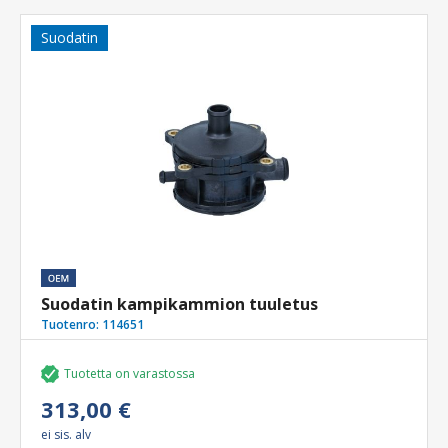
Suodatin
Suodatin kampikammion tuuletus
Tuotenro:
114651
Tuotetta on varastossa
313,00 €
ei sis. alv