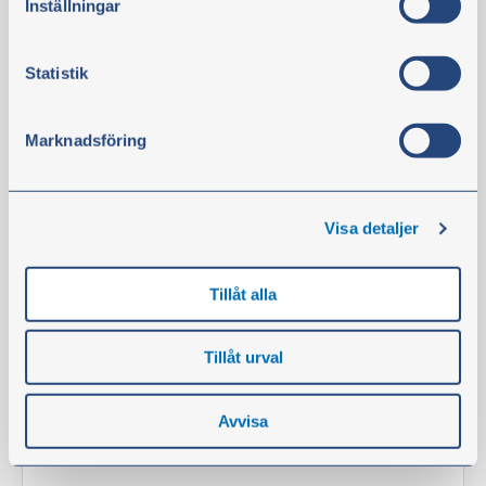
Inställningar
Varosuodatin
Statistik
Tuotenro:
V-36539700
Tekniset tiedot
Marknadsföring
HUOMIO:
Tarvitaan 1 kpl.
Visa detaljer
Tuotetta on varastossa
36,70 €
Tillåt alla
ei sis. alv
Osta
Tillåt urval
Avvisa
Suodatin