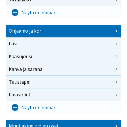
Näytä enemmän
Ohjaamo ja kori
Lasit
Kaasujousi
Kahva ja sarana
Taustapeili
Ilmastointi
Näytä enemmän
Muut ajoneuvojen osat