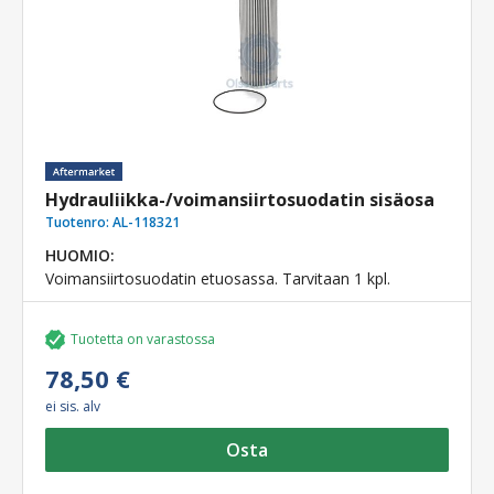
Hydrauliikka-/voimansiirtosuodatin sisäosa
Tuotenro:
AL-118321
HUOMIO:
Voimansiirtosuodatin etuosassa. Tarvitaan 1 kpl.
Tuotetta on varastossa
78,50 €
ei sis. alv
Osta