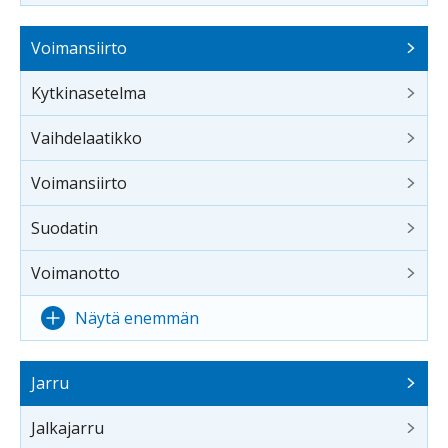
Voimansiirto
Kytkinasetelma
Vaihdelaatikko
Voimansiirto
Suodatin
Voimanotto
Näytä enemmän
Jarru
Jalkajarru