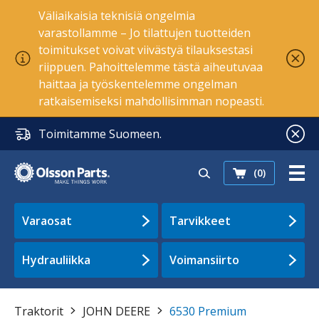
Väliaikaisia teknisiä ongelmia
varastollamme – Jo tilattujen tuotteiden
toimitukset voivat viivästyä tilauksestasi
riippuen. Pahoittelemme tästä aiheutuvaa
haittaa ja työskentelemme ongelman
ratkaisemiseksi mahdollisimman nopeasti.
Toimitamme Suomeen.
(0)
Varaosat
Tarvikkeet
Hydrauliikka
Voimansiirto
Traktorit
JOHN DEERE
6530 Premium