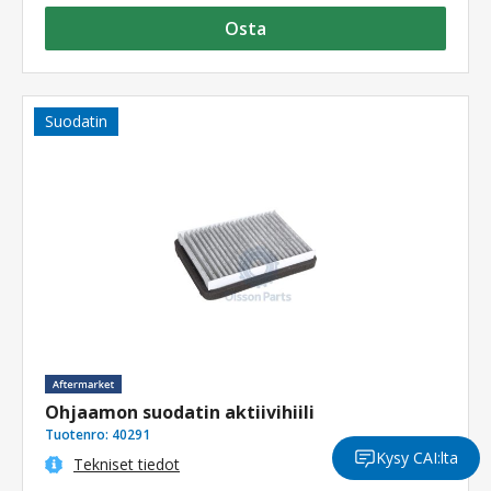
Osta
Suodatin
Ohjaamon suodatin aktiivihiili
Tuotenro:
40291
Kysy CAI:lta
Tekniset tiedot