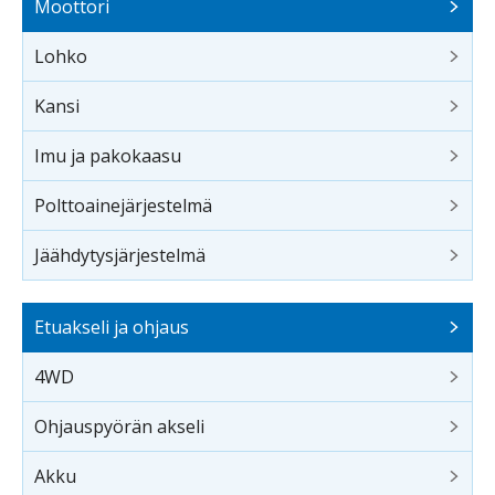
Moottori
Lohko
Kansi
Imu ja pakokaasu
Polttoainejärjestelmä
Jäähdytysjärjestelmä
Etuakseli ja ohjaus
4WD
Ohjauspyörän akseli
Akku