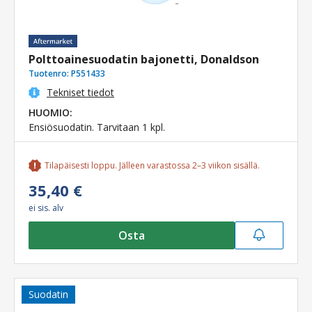
Polttoainesuodatin bajonetti, Donaldson
Tuotenro:
P551433
Tekniset tiedot
HUOMIO:
Ensiösuodatin. Tarvitaan 1 kpl.
Tilapäisesti loppu. Jälleen varastossa 2–3 viikon sisällä.
35,40 €
ei sis. alv
Osta
Suodatin