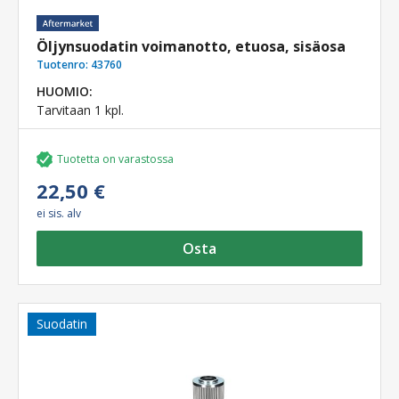
Öljynsuodatin voimanotto, etuosa, sisäosa
Tuotenro:
43760
HUOMIO:
Tarvitaan 1 kpl.
Tuotetta on varastossa
22,50 €
ei sis. alv
Osta
Suodatin