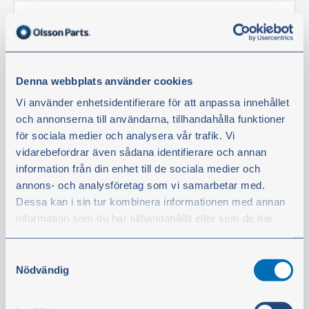
Tuotetta on varastossa
20,40 €
ei sis. alv
Denna webbplats använder cookies
Kun ostat 6 tai enemmän, kappalehinta on 19,30 €.
Vi använder enhetsidentifierare för att anpassa innehållet
Osta
och annonserna till användarna, tillhandahålla funktioner
för sociala medier och analysera vår trafik. Vi
vidarebefordrar även sådana identifierare och annan
information från din enhet till de sociala medier och
Suodatin
annons- och analysföretag som vi samarbetar med.
Dessa kan i sin tur kombinera informationen med annan
information som du har tillhandahållit eller som de har
samlat in när du har använt deras tjänster.
Samtyckesval
Du kan när som helst ändra ditt val. För att återkalla ditt
Nödvändig
samtycke klickar du på ”Cookie-ikonen” längst ned till
vänster på webbplatsen.