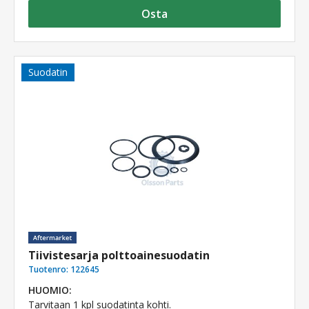
Osta
Suodatin
Tiivistesarja polttoainesuodatin
Tuotenro:
122645
HUOMIO:
Tarvitaan 1 kpl suodatinta kohti.