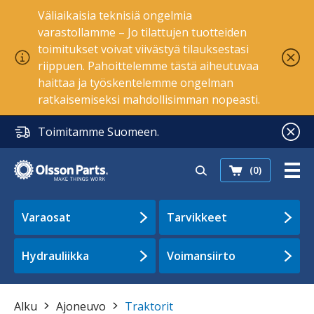
Väliaikaisia teknisiä ongelmia
varastollamme – Jo tilattujen tuotteiden
toimitukset voivat viivästyä tilauksestasi
riippuen. Pahoittelemme tästä aiheutuvaa
haittaa ja työskentelemme ongelman
ratkaisemiseksi mahdollisimman nopeasti.
Toimitamme Suomeen.
(0)
Varaosat
Tarvikkeet
Hydrauliikka
Voimansiirto
Alku
Ajoneuvo
Traktorit