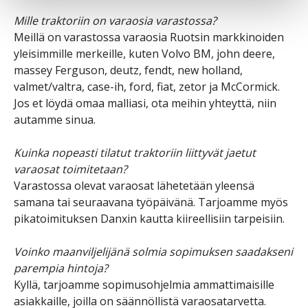
Mille traktoriin on varaosia varastossa?
Meillä on varastossa varaosia Ruotsin markkinoiden
yleisimmille merkeille, kuten Volvo BM, john deere,
massey Ferguson, deutz, fendt, new holland,
valmet/valtra, case-ih, ford, fiat, zetor ja McCormick.
Jos et löydä omaa malliasi, ota meihin yhteyttä, niin
autamme sinua.
Kuinka nopeasti tilatut traktoriin liittyvät jaetut
varaosat toimitetaan?
Varastossa olevat varaosat lähetetään yleensä
samana tai seuraavana työpäivänä. Tarjoamme myös
pikatoimituksen Danxin kautta kiireellisiin tarpeisiin.
Voinko maanviljelijänä solmia sopimuksen saadakseni
parempia hintoja?
Kyllä, tarjoamme sopimusohjelmia ammattimaisille
asiakkaille, joilla on säännöllistä varaosatarvetta.