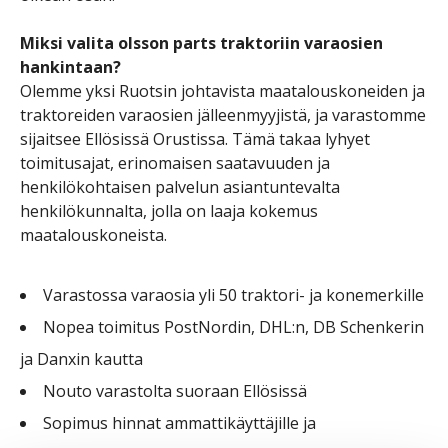
Miksi valita olsson parts traktoriin varaosien
hankintaan?
Olemme yksi Ruotsin johtavista maatalouskoneiden ja
traktoreiden varaosien jälleenmyyjistä, ja varastomme
sijaitsee Ellösissä Orustissa. Tämä takaa lyhyet
toimitusajat, erinomaisen saatavuuden ja
henkilökohtaisen palvelun asiantuntevalta
henkilökunnalta, jolla on laaja kokemus
maatalouskoneista.
Varastossa varaosia yli 50 traktori- ja konemerkille
Nopea toimitus PostNordin, DHL:n, DB Schenkerin
ja Danxin kautta
Nouto varastolta suoraan Ellösissä
Sopimus hinnat ammattikäyttäjille ja