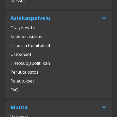
Messut
Asiakaspalvelu
Ota yhteyttä
Sopimusasiakas
Tilaus ja toimitukset
Ostoehdot
Tietosuojapolitiikan
Peruuta ostos
Palautukset
FAQ
Muuta
Varaosat