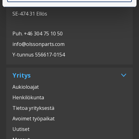
Slätthultsvägen 12
SE-474 31 Ellös
Puh. +46 304 75 10 50
info@olssonparts.com
Y-tunnus 556617-0154
Yritys
Aukioloajat
Henkilökunta
Tietoa yrityksestä
Avoimet työpaikat
Uutiset