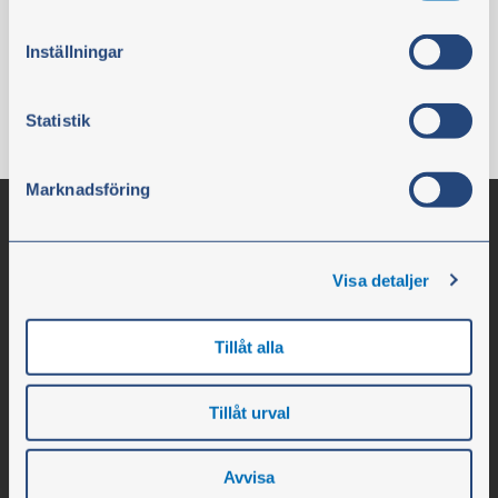
samtycke klickar du på ”Cookie-ikonen” längst ned till
ei sis. alv
vänster på webbplatsen.
Inställningar
Osta
Statistik
Marknadsföring
Visa detaljer
Tillåt alla
Tillåt urval
Olssons i Ellös
Olssons i Ellös AB
Avvisa