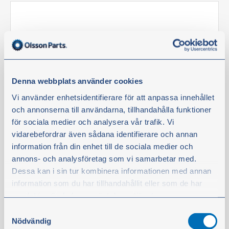
Denna webbplats använder cookies
Vi använder enhetsidentifierare för att anpassa innehållet
och annonserna till användarna, tillhandahålla funktioner
Kaksoiskosketin työvalo
för sociala medier och analysera vår trafik. Vi
Tuotenro:
48836
vidarebefordrar även sådana identifierare och annan
Kaksoiskosketin työvalolle, jossa on Deutsch-liittimet.
information från din enhet till de sociala medier och
Mahdollistaa kahden lampun helpon asennuksen kohtiin,
annons- och analysföretag som vi samarbetar med.
joissa on ennen ollut yksi lamppu.
Dessa kan i sin tur kombinera informationen med annan
information som du har tillhandahållit eller som de har
1 urosliitin ja 2 naarasliitintä.
samlat in när du har använt deras tjänster.
Samtyckesval
Du kan när som helst ändra ditt val. För att återkalla ditt
15,50 €
Nödvändig