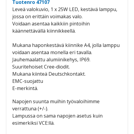
Tuotenro 47107
Leveä valokuvio, 1 x 25W LED, kestävä lamppu,
jossa on erittäin voimakas valo.
Voidaan asentaa kaikkiin pintoihin
käännettävällä kiinnikkeellä.
Mukana haponkestävä kiinnike A4, jolla lamppu
voidaan asentaa monella eri tavalla.
Jauhemaalattu alumiinikehys, IP69.
Suuritehoiset Cree-diodit.
Mukana kiinteä Deutschkontakt.
EMC-suojattu
E-merkintä.
Napojen suunta muihin työvaloihimme
verrattuna (+/-).
Lampussa on sama napojen asetus kuin
esimerkiksi VCE:llä.