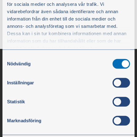
henkilökohtaisia tietoja ja/tai
för sociala medier och analysera vår trafik. Vi
selauskäyttäytymiseesi liittyviä tietoja.
vidarebefordrar även sådana identifierare och annan
information från din enhet till de sociala medier och
annons- och analysföretag som vi samarbetar med.
Aloitussivulle
Dessa kan i sin tur kombinera informationen med annan
information som du har tillhandahållit eller som de har
samlat in när du har använt deras tjänster.
Samtyckesval
Du kan när som helst ändra ditt val. För att återkalla ditt
Nödvändig
samtycke klickar du på ”Cookie-ikonen” längst ned till
vänster på webbplatsen.
Inställningar
Statistik
Olssons i Ellös
Marknadsföring
Olssons i Ellös AB