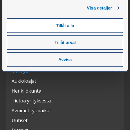
Slätthultsvägen 12
Visa detaljer
SE-474 31 Ellös
Tillåt alla
Puh. +46 304 75 10 50
info@olssonparts.com
Tillåt urval
Y-tunnus 556617-0154
Avvisa
Yritys
Aukioloajat
Henkilökunta
Tietoa yrityksestä
Avoimet työpaikat
Uutiset