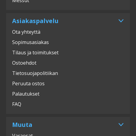
Messut
Asiakaspalvelu
Ota yhteyttä
Sopimusasiakas
Tilaus ja toimitukset
Ostoehdot
Tietosuojapolitiikan
Peruuta ostos
Palautukset
FAQ
Muuta
Varaosat