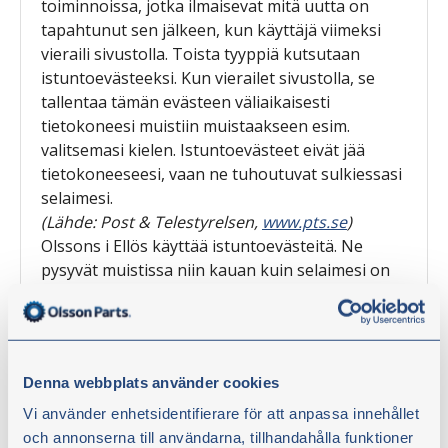
toiminnoissa, jotka ilmaisevat mitä uutta on
tapahtunut sen jälkeen, kun käyttäjä viimeksi
vieraili sivustolla. Toista tyyppiä kutsutaan
istuntoevästeeksi. Kun vierailet sivustolla, se
tallentaa tämän evästeen väliaikaisesti
tietokoneesi muistiin muistaakseen esim.
valitsemasi kielen. Istuntoevästeet eivät jää
tietokoneeseesi, vaan ne tuhoutuvat sulkiessasi
selaimesi.
(Lähde: Post & Telestyrelsen,
www.pts.se
)
Olssons i Ellös käyttää istuntoevästeitä. Ne
pysyvät muistissa niin kauan kuin selaimesi on
auki. Ne pitävät kirjaa sisäänkirjautumisistasi ja
vastaavista toiminnoista.Olssons i Ellös käyttää
evästeistä käyttökokemuksen parantamiseen.
Ne pitävät kirjaa ostoskorisi tuotteista,
Denna webbplats använder cookies
mahdollisesta sisäänkirjautumisestasi ja
vastaavista toiminnoista.
Käyttämämme
Vi använder enhetsidentifierare för att anpassa innehållet
evästeet eivät tallenna mitään
och annonserna till användarna, tillhandahålla funktioner