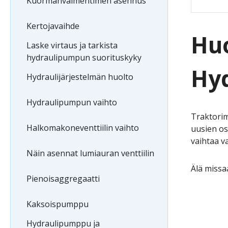
Kuormanvaimentimen asennus
Kertojavaihde
Huo
Laske virtaus ja tarkista
hydraulipumpun suorituskyky
Hyd
Hydraulijärjestelmän huolto
Hydraulipumpun vaihto
Traktorim
Halkomakoneventtiilin vaihto
uusien os
vaihtaa v
Näin asennat lumiauran venttiilin
Älä miss
Pienoisaggregaatti
Kaksoispumppu
Hydraulipumppu ja