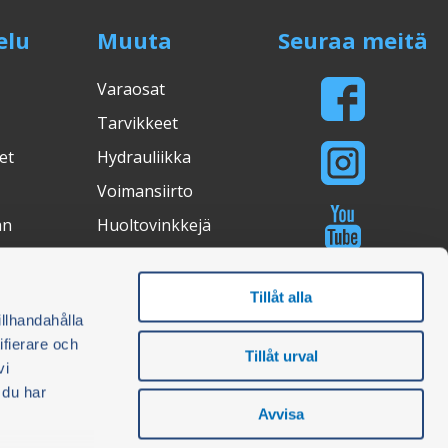
elu
Muuta
Seuraa meitä
Varaosat
Tarvikkeet
et
Hydrauliikka
Voimansiirto
an
Huoltovinkkejä
Valostudio
Ostosopas
Tillåt alla
illhandahålla
ifierare och
Tillåt urval
vi
ertifications
 du har
Avvisa