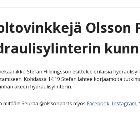
ltovinkkejä Olsson P
raulisylinterin kun
ekaanikko Stefan Hildingsson esittelee erilaisia hydraulisy
tamiseen. Kohdassa 14.19 Stefan lähtee korjaamolta tutkim
anhan äkeen hydraulisylinterin.
aa mitään! Seuraa @olssonparts myös
Facebook
,
Instagram
,