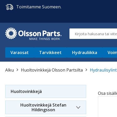
Toimitamme Suomeen.
Varaosat
Tarvikkeet
Hydrauliikka
Voim
Alku
Huoltovinkkejä Olsson Partsilta
Hydraulisylin
Huoltovinkkejä
Osa sisäll
Huoltovinkkejä Stefan
Hildingsson