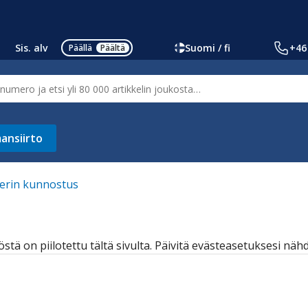
Sis. alv
Suomi / fi
+46
Päällä
Päältä
ansiirto
terin kunnostus
östä on piilotettu tältä sivulta. Päivitä evästeasetuksesi näh