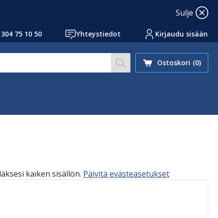
Sulje
 304 75 10 50
Yhteystiedot
Kirjaudu sisään
Hae sivustoltamme artikk
Ostoskori
(0)
däksesi kaiken sisällön.
Päivitä evästeasetukset