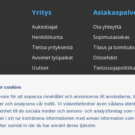
Yritys
Asiakaspalv
Aukioloajat
Ota yhteyttä
Henkilökunta
Sopimusasiakas
Tietoa yrityksestä
Tilaus ja toimituks
Avoimet työpaikat
Ostoehdot
Uutiset
Tietosuojapolitiik
Messut
Peruuta ostos
r cookies
Palautukset
rare för att anpassa innehållet och annonserna till användarna, t
FAQ
er och analysera vår trafik. Vi vidarebefordrar även sådana ident
 enhet till de sociala medier och annons- och analysföretag som 
Maksuratkaisut
Toimitustapa
C
 i sin tur kombinera informationen med annan information som
e har samlat in när du har använt deras tjänster.
on ja