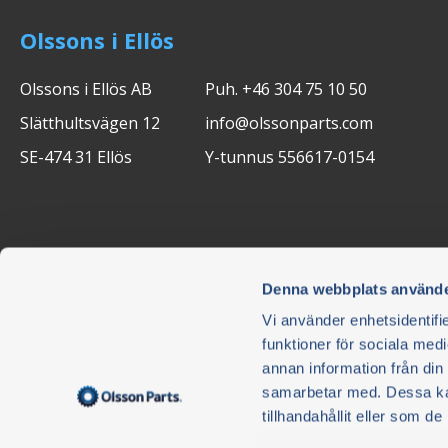
Olssons i Ellös
Olssons i Ellös AB
Puh. +46 304 75 10 50
Slätthultsvägen 12
info@olssonparts.com
SE-474 31 Ellös
Y-tunnus 556617-0154
Denna webbplats använde
Vi använder enhetsidentifie
funktioner för sociala medi
annan information från din
Uutiskirje
samarbetar med. Dessa kan
tillhandahållit eller som d
Älä jää paitsi - tilaa uutiskirjeemme. Uutiskirje on maksut
voit peruuttaa tilauksen milloin tahansa.