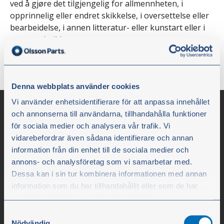
ved å gjøre det tilgjengelig for allmennheten, i
opprinnelig eller endret skikkelse, i oversettelse eller
bearbeidelse, i annen litteratur- eller kunstart eller i
annen teknikk.
Til startsiden
Denna webbplats använder cookies
Vi använder enhetsidentifierare för att anpassa innehållet
och annonserna till användarna, tillhandahålla funktioner
för sociala medier och analysera vår trafik. Vi
vidarebefordrar även sådana identifierare och annan
information från din enhet till de sociala medier och
annons- och analysföretag som vi samarbetar med.
Dessa kan i sin tur kombinera informationen med annan
information som du har tillhandahållit eller som de har
samlat in när du har använt deras tjänster.
Olssons i Ellös
Samtyckesval
Olssons i Ellös AB
Du kan när som helst ändra ditt val. För att återkalla ditt
Nödvändig