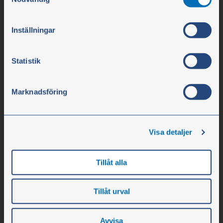
samtycke klickar du på ”Cookie-ikonen” längst ned till
Slätthultsvägen 12
vänster på webbplatsen.
Inställningar
SE-474 31 Ellös
Statistik
Tlf. +46 304-75 10 10
info@olssonparts.com
Marknadsföring
Org.nr. 556617-0154
Selskapet
Visa detaljer
Åpningstider
Tillåt alla
Personale
Om selskapet
Tillåt urval
Ledige stillinger
Nyheter
Avvisa