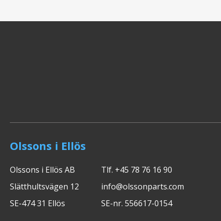
Olssons i Ellös
Olssons i Ellös AB
Tlf. +45 78 76 16 90
Slätthultsvägen 12
info@olssonparts.com
SE-474 31 Ellös
SE-nr. 556617-0154