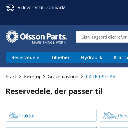
Vi leverer til Danmark!
Reservedele
Tilbehør
Hydraulik
Krafto
Start
Køretøj
Gravemaskine
CATERPILLAR
Reservedele, der passer til
Traktor
Rend