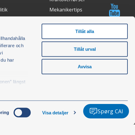
itik
Mekanikertips
Lysstudie
Købsguider
Tillåt alla
illhandahålla
ifierare och
Tillåt urval
vi
etode
Certifications
 du har
Avvisa
konen” längst
Spørg CAI
ring
Visa detaljer