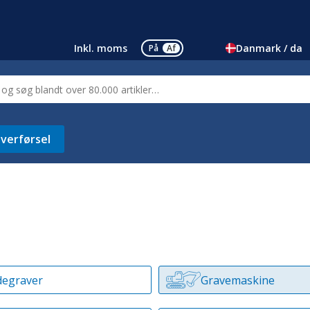
Inkl. moms
Danmark / da
På
Af
verførsel
egraver
Gravemaskine