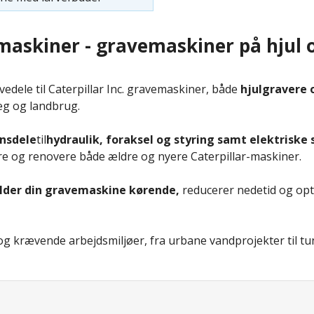
emaskiner - gravemaskiner på hjul 
edele til Caterpillar Inc. gravemaskiner, både
hjulgravere 
læg og landbrug.
nsdele
til
hydraulik, foraksel og styring samt elektrisk
ere og renovere både ældre og nyere Caterpillar-maskiner.
older din gravemaskine kørende,
reducerer nedetid og opt
ima og krævende arbejdsmiljøer, fra urbane vandprojekter til 