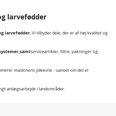
og larvefødder
og larvefødder.
Vi tilbyder dele, der er af høj kvalitet og
e systemer,samt
serviceartikler, filtre, pakninger og
imerer maskinens ydeevne - uanset om det er
tungt anlægsarbejde i landområder.