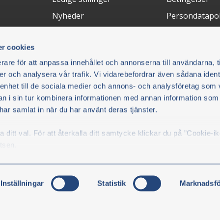
Nyheder
Persondatapol
Messer
Annuller køb
r cookies
Returneringer
rare för att anpassa innehållet och annonserna till användarna, t
FAQ
er och analysera vår trafik. Vi vidarebefordrar även sådana ident
 enhet till de sociala medier och annons- och analysföretag som 
Betalingsløsninger
Leveringsm
 i sin tur kombinera informationen med annan information som
e har samlat in när du har använt deras tjänster.
du vil.
ditt val. För att återkalla ditt samtycke klickar du på ”Cookie-i
B/Olsson
tsen.
kicka
Inställningar
Statistik
Marknadsfö