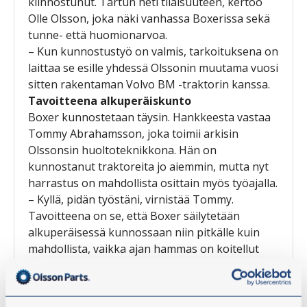
kiinnostunut. Tartun heti tilaisuuteen, kertoo
Olle Olsson, joka näki vanhassa Boxerissa sekä
tunne- että huomionarvoa.
– Kun kunnostustyö on valmis, tarkoituksena on
laittaa se esille yhdessä Olssonin muutama vuosi
sitten rakentaman Volvo BM -traktorin kanssa.
Tavoitteena alkuperäiskunto
Boxer kunnostetaan täysin. Hankkeesta vastaa
Tommy Abrahamsson, joka toimii arkisin
Olssonsin huoltoteknikkona. Hän on
kunnostanut traktoreita jo aiemmin, mutta nyt
harrastus on mahdollista osittain myös työajalla.
– Kyllä, pidän työstäni, virnistää Tommy.
Tavoitteena on se, että Boxer säilytetään
alkuperäisessä kunnossaan niin pitkälle kuin
mahdollista, vaikka ajan hammas on koitellut
kovin. Kun koko traktori oli purettu, oli selvää,
että joitain osia, kuten takalokasuojaa ja lattiaa,
olisi vaikea pelastaa.