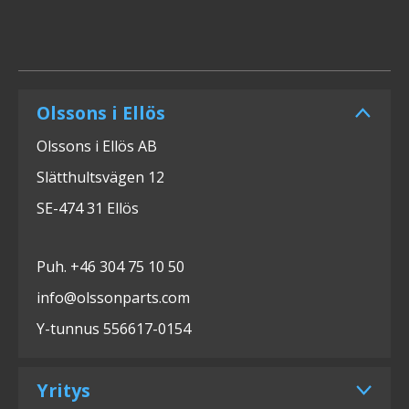
Olssons i Ellös
Olssons i Ellös AB
Slätthultsvägen 12
SE-474 31 Ellös
Puh. +46 304 75 10 50
info@olssonparts.com
Y-tunnus 556617-0154
Yritys