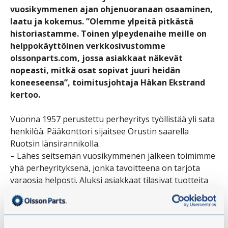
vuosikymmenen ajan ohjenuoranaan osaaminen,
laatu ja kokemus. ”Olemme ylpeitä pitkästä
historiastamme. Toinen ylpeydenaihe meille on
helppokäyttöinen verkkosivustomme
olssonparts.com, jossa asiakkaat näkevät
nopeasti, mitkä osat sopivat juuri heidän
koneeseensa”, toimitusjohtaja Håkan Ekstrand
kertoo.
Vuonna 1957 perustettu perheyritys työllistää yli sata
henkilöä. Pääkonttori sijaitsee Orustin saarella
Ruotsin länsirannikolla.
– Lähes seitsemän vuosikymmenen jälkeen toimimme
yhä perheyrityksenä, jonka tavoitteena on tarjota
varaosia helposti. Aluksi asiakkaat tilasivat tuotteita
postimyynnin kautta, ja myöhemmin 1990-luvulla
aloimme kehittää sähköistä kaupankäyntiä.
Nykyään Olsson Parts on yksi Pohjoismaiden