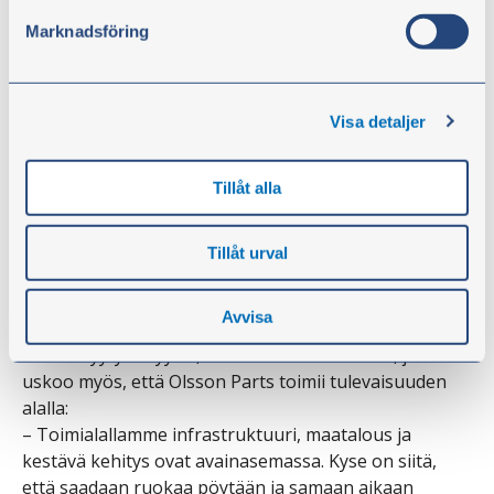
Saksassa on klo 14, mutta siellä toimitusaika voi olla
Marknadsföring
jokusen päivän pidempi.
Monikielinen puhelintuki
Vaikka olssonparts.comia pidetään yhtenä
Visa detaljer
helppokäyttöisimmistä raskaiden ajoneuvojen
verkkokaupoista, joskus on tarpeen puhua oikean
Tillåt alla
ihmisen kanssa. Siksi Olsson Parts tarjoaa puhelin- ja
asiakastukea ruotsin lisäksi useilla kielillä.
– Kielimuurit voivat johtaa väärinkäsityksiin ja
Tillåt urval
turhautumiseen. Tarjoamalla tukea tanskaksi,
suomeksi, englanniksi ja saksaksi varmistamme
Avvisa
selkeän kommunikaation ja parannamme samalla
asiakastyytyväisyyttä, sanoo Håkan Ekstrand, joka
uskoo myös, että Olsson Parts toimii tulevaisuuden
alalla:
– Toimialallamme infrastruktuuri, maatalous ja
kestävä kehitys ovat avainasemassa. Kyse on siitä,
että saadaan ruokaa pöytään ja samaan aikaan