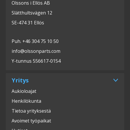
Olssons i Ellös AB
Slätthultsvägen 12
SE-474 31 Ellös
Puh. +46 304 75 10 50
info@olssonparts.com
Y-tunnus 556617-0154
Yritys
Aukioloajat
Henkilökunta
Tietoa yrityksestä
Avoimet työpaikat