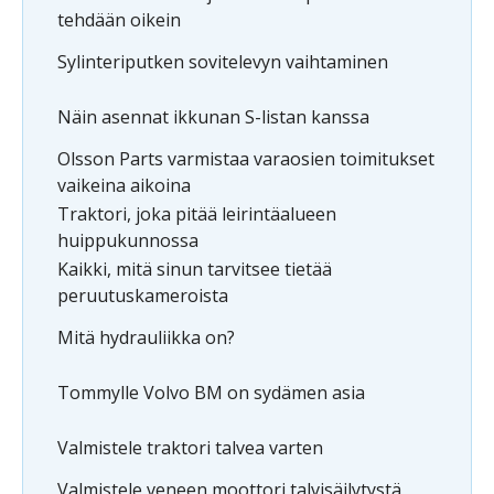
tehdään oikein
Sylinteriputken sovitelevyn vaihtaminen
Näin asennat ikkunan S-listan kanssa
Olsson Parts varmistaa varaosien toimitukset
vaikeina aikoina
Traktori, joka pitää leirintäalueen
huippukunnossa
Kaikki, mitä sinun tarvitsee tietää
peruutuskameroista
Mitä hydrauliikka on?
Tommylle Volvo BM on sydämen asia
Valmistele traktori talvea varten
Valmistele veneen moottori talvisäilytystä