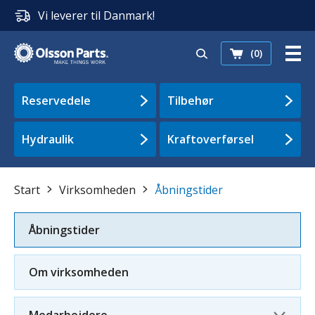
Vi leverer til Danmark!
(0)
Reservedele
Tilbehør
Hydraulik
Kraftoverførsel
Start
Virksomheden
Åbningstider
Åbningstider
Om virksomheden