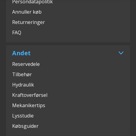
Persondatapolitik
Annuller køb
Returneringer
FAQ
Andet
Reservedele
Tilbehør
Hydraulik
Kraftoverførsel
Mekanikertips
Lysstudie
Købsguider