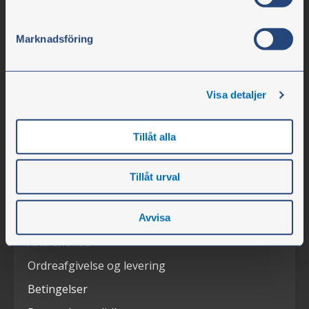
Virksomheden
Åbningstider
Marknadsföring
Medarbejdere
Om virksomheden
Visa detaljer
Ledige stillinger
Nyheder
Tillåt alla
Messer
Tillåt urval
Kundeservice
Kontakt os
Avvisa
Aftalekunde
Ordreafgivelse og levering
Betingelser