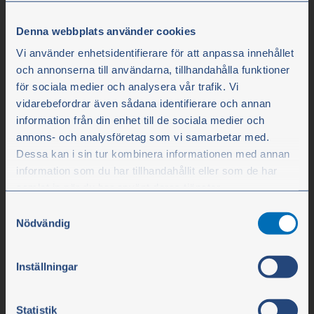
Denna webbplats använder cookies
Vi använder enhetsidentifierare för att anpassa innehållet
och annonserna till användarna, tillhandahålla funktioner
för sociala medier och analysera vår trafik. Vi
Olssons i Ellös
vidarebefordrar även sådana identifierare och annan
information från din enhet till de sociala medier och
Olssons i Ellös AB
annons- och analysföretag som vi samarbetar med.
Slätthultsvägen 12
Dessa kan i sin tur kombinera informationen med annan
information som du har tillhandahållit eller som de har
SE-474 31 Ellös
samlat in när du har använt deras tjänster.
Samtyckesval
Du kan när som helst ändra ditt val. För att återkalla ditt
Tlf. +45 78 76 16 90
Nödvändig
samtycke klickar du på ”Cookie-ikonen” längst ned till
info@olssonparts.com
vänster på webbplatsen.
Inställningar
SE-nr. 556617-0154
Statistik