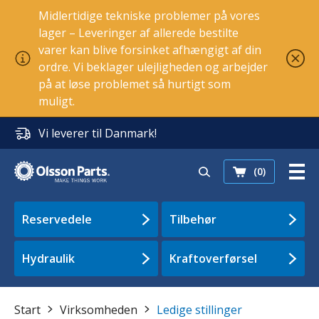
Midlertidige tekniske problemer på vores
lager – Leveringer af allerede bestilte
varer kan blive forsinket afhængigt af din
ordre. Vi beklager ulejligheden og arbejder
på at løse problemet så hurtigt som
muligt.
Vi leverer til Danmark!
(0)
Reservedele
Tilbehør
Hydraulik
Kraftoverførsel
Start
Virksomheden
Ledige stillinger