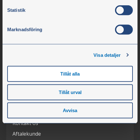
SE-nr. 556617-0154
Statistik
Virksomheden
Marknadsföring
Åbningstider
Medarbejdere
Visa detaljer
Om virksomheden
Ledige stillinger
Tillåt alla
Nyheder
Messer
Tillåt urval
Kundeservice
Avvisa
Kontakt os
Aftalekunde