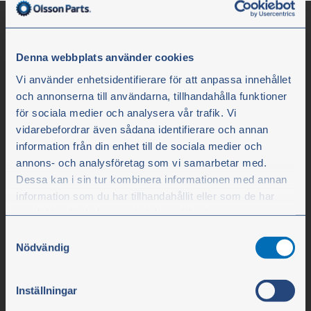
Denna webbplats använder cookies
Vi använder enhetsidentifierare för att anpassa innehållet
och annonserna till användarna, tillhandahålla funktioner
för sociala medier och analysera vår trafik. Vi
vidarebefordrar även sådana identifierare och annan
information från din enhet till de sociala medier och
Olssons i Ellös
annons- och analysföretag som vi samarbetar med.
Dessa kan i sin tur kombinera informationen med annan
Olssons i Ellös AB
information som du har tillhandahållit eller som de har
Slätthultsvägen 12
samlat in när du har använt deras tjänster.
SE-474 31 Ellös
Samtyckesval
Du kan när som helst ändra ditt val. För att återkalla ditt
Nödvändig
samtycke klickar du på ”Cookie-ikonen” längst ned till
Tlf. +45 78 76 16 90
vänster på webbplatsen.
Inställningar
info@olssonparts.com